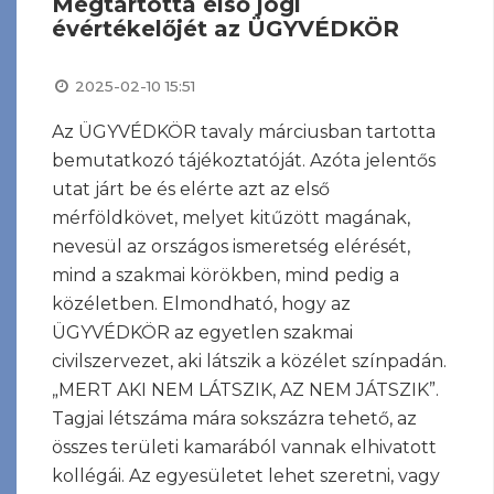
Megtartotta első jogi
évértékelőjét az ÜGYVÉDKÖR
2025-02-10 15:51
Az ÜGYVÉDKÖR tavaly márciusban tartotta
bemutatkozó tájékoztatóját. Azóta jelentős
utat járt be és elérte azt az első
mérföldkövet, melyet kitűzött magának,
nevesül az országos ismeretség elérését,
mind a szakmai körökben, mind pedig a
közéletben. Elmondható, hogy az
ÜGYVÉDKÖR az egyetlen szakmai
civilszervezet, aki látszik a közélet színpadán.
„MERT AKI NEM LÁTSZIK, AZ NEM JÁTSZIK”.
Tagjai létszáma mára sokszázra tehető, az
összes területi kamarából vannak elhivatott
kollégái. Az egyesületet lehet szeretni, vagy