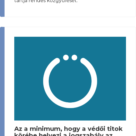
tartja rendes közgyűlését.
Az a minimum, hogy a védői titok
körébe helyezi a jogszabály az