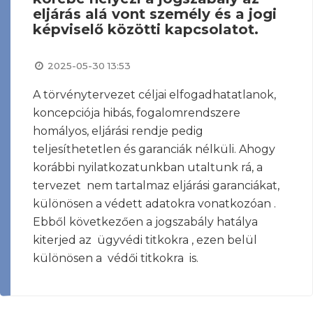
eljárás alá vont személy és a jogi
képviselő közötti kapcsolatot.
2025-05-30 13:53
A törvénytervezet céljai elfogadhatatlanok,
koncepciója hibás, fogalomrendszere
homályos, eljárási rendje pedig
teljesíthetetlen és garanciák nélküli. Ahogy
korábbi nyilatkozatunkban utaltunk rá, a
tervezet nem tartalmaz eljárási garanciákat,
különösen a védett adatokra vonatkozóan .
Ebből következően a jogszabály hatálya
kiterjed az ügyvédi titkokra , ezen belül
különösen a védői titkokra is.