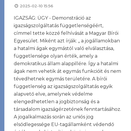
2025-02-10 15:56
IGAZSÁG: ÜGY - Demonstráció az
igazságszolgáltatás függetlenségéért,
címmel tette közzé felhívását a Magyar Bírói
Egyesület. Miként azt írják: „ a jogállamokban
a hatalmi ágak egymástól való elválasztása,
függetlensége olyan érték, amely a
demokratikus állam alappillére. Így a hatalmi
ágak nem vehetik át egymás funkcióit és nem
tévedhetnek egymás területére. A bírói
függetlenség az igazságszolgáltatás egyik
alapvető elve, amelynek védelme
elengedhetetlen a jogbiztonság és a
társadalom igazságérzetének fenntartásához.
A jogalkalmazás során az uniós jog
elsődlegessége EU-tagállamként védendő