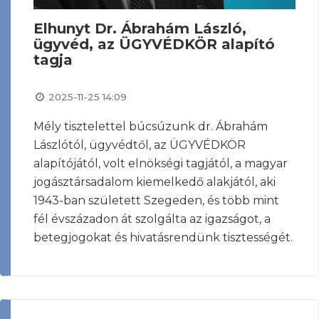
Elhunyt Dr. Ábrahám László,
ügyvéd, az ÜGYVÉDKÖR alapító
tagja
2025-11-25 14:09
Mély tisztelettel búcsúzunk dr. Ábrahám
Lászlótól, ügyvédtől, az ÜGYVÉDKÖR
alapítójától, volt elnökségi tagjától, a magyar
jogásztársadalom kiemelkedő alakjától, aki
1943-ban született Szegeden, és több mint
fél évszázadon át szolgálta az igazságot, a
betegjogokat és hivatásrendünk tisztességét.