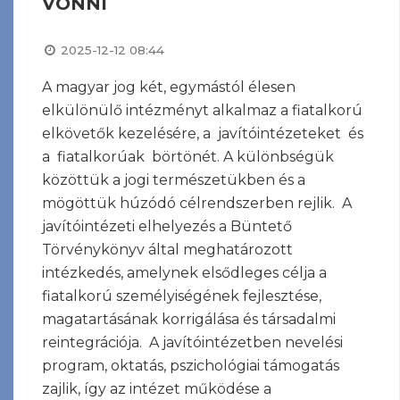
VONNI
2025-12-12 08:44
A magyar jog két, egymástól élesen
elkülönülő intézményt alkalmaz a fiatalkorú
elkövetők kezelésére, a javítóintézeteket és
a fiatalkorúak börtönét. A különbségük
közöttük a jogi természetükben és a
mögöttük húzódó célrendszerben rejlik. A
javítóintézeti elhelyezés a Büntető
Törvénykönyv által meghatározott
intézkedés, amelynek elsődleges célja a
fiatalkorú személyiségének fejlesztése,
magatartásának korrigálása és társadalmi
reintegrációja. A javítóintézetben nevelési
program, oktatás, pszichológiai támogatás
zajlik, így az intézet működése a