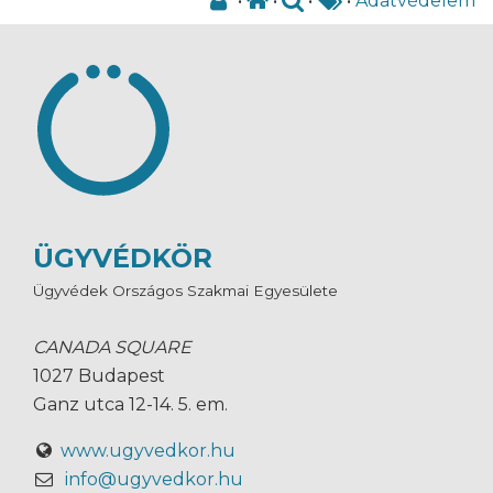
•
•
•
•
Adatvédelem
ÜGYVÉDKÖR
Ügyvédek Országos Szakmai Egyesülete
CANADA SQUARE
1027 Budapest
Ganz utca 12-14. 5. em.
www.ugyvedkor.hu
info@ugyvedkor.hu