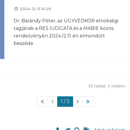
2024-12-11 14:29
Dr. Bárándy Péter, az ÜGYVÉDKÖR elnökségi
tagjának a RES IUDICATA és a MABIE közös
rendezvényén 2024.12.11-én elmondott
beszéde
35 találat, 3 oldalon
1
/ 3