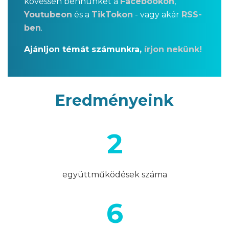
kövessen bennünket a
Facebookon
,
Youtubeon
és a
TikTokon
- vagy akár
RSS-
ben
.
Ajánljon témát számunkra​,
írjon nekünk!
Eredményeink
2
együttműködések száma
6