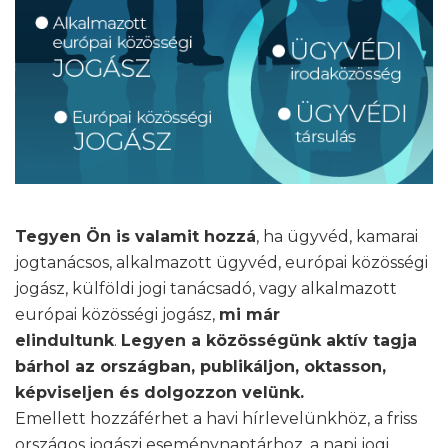
Tegyen Ön is valamit hozzá
, ha ügyvéd, kamarai
jogtanácsos, alkalmazott ügyvéd, európai közösségi
jogász, külföldi jogi tanácsadó, vagy alkalmazott
európai közösségi jogász,
mi már
elindultunk
.
Legyen a közösségünk aktív tagja
bárhol az országban, publikáljon, oktasson,
képviseljen és dolgozzon velünk.
Emellett hozzáférhet a havi hírlevelünkhöz, a friss
országos jogászi eseménynaptárhoz, a napi jogi