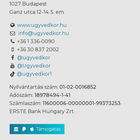
1027 Budapest
Ganz utca 12-14. 5. em.
www.ugyvedkor.hu
info@ugyvedkor.hu
+36 1 336-0090
+36 30 837 2002
@ugyvedkor
@Ugyvedkor
@ugyvedkor1
Nyilvántartási szám:
01-02-0016852
Adószám:
18978494-1-41
Számlaszám:
11600006-00000001-99373253
ERSTE Bank Hungary Zrt.
Támogatás