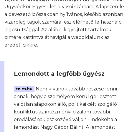
Ügyvédkör Egyesület olvasói számára. A lapszemle
a bevezető időszakban nyílvános, később azonban
kizárólag tagok számára lesz elérhető felhasználói
jogosultsággal. Az alábbi kigyűjtött tartalmak
címére kattintva átnavigál a weboldalunk az
eredeti cikkre.
Lemondott a legfőbb ügyész
Nem kívánok tovább részese lenni
telex.hu
annak, hogy a személyem körül gerjesztett,
valótlan alapokon álló, politikai célt szolgáló
konfliktus az intézményi bizalom további
erodálásának eszközévé váljon - indokolta a
lemondást Nagy Gábor Bálint. A lemondást