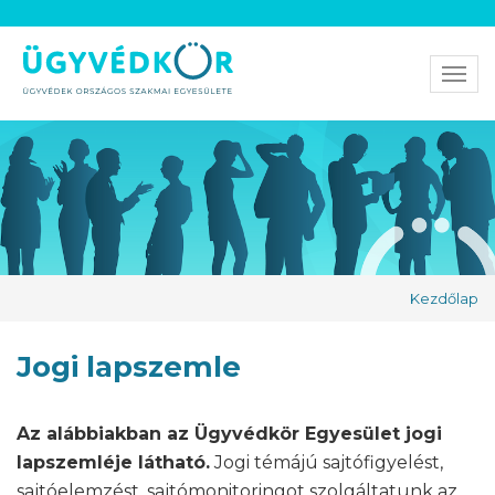
Men
Kezdőlap
Jogi lapszemle
Az alábbiakban az Ügyvédkör Egyesület jogi
lapszemléje látható.
Jogi témájú sajtófigyelést,
sajtóelemzést, sajtómonitoringot szolgáltatunk az