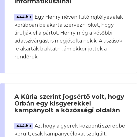
informatikusainál
Egy Henry néven futó rejtélyes alak
444.hu
korábban be akarta szervezni őket, hogy
árulják el a pártot. Henry még a későbbi
adatszivárgást is megjósolta nekik. A tiszások
le akarták buktatni, ám ekkor jöttek a
rendőrök.
A Kúria szerint jogsértő volt, hogy
Orbán egy kisgyerekkel
kampányolt a közösségi oldalán
Az, hogy a gyerek központi szerepbe
444.hu
került, csak kampánycélokat szolgált.