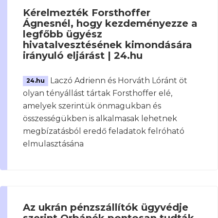
Kérelmezték Forsthoffer
Ágnesnél, hogy kezdeményezze a
legfőbb ügyész
hivatalvesztésének kimondására
irányuló eljárást | 24.hu
Laczó Adrienn és Horváth Lóránt öt
24.hu
olyan tényállást tártak Forsthoffer elé,
amelyek szerintük önmagukban és
összességükben is alkalmasak lehetnek
megbízatásból eredő feladatok felróható
elmulasztásána
Az ukrán pénzszállítók ügyvédje
szerint Orbánék pontosan tudták,