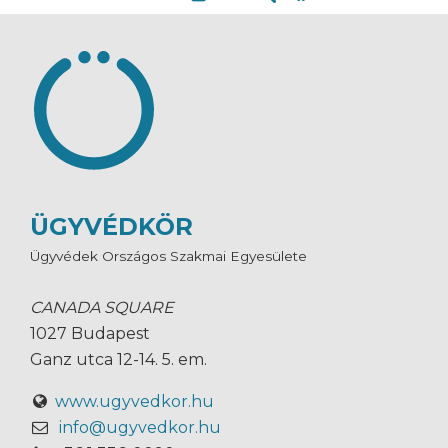
ÜGYVÉDKÖR
Ügyvédek Országos Szakmai Egyesülete
CANADA SQUARE
1027 Budapest
Ganz utca 12-14. 5. em.
www.ugyvedkor.hu
info@ugyvedkor.hu