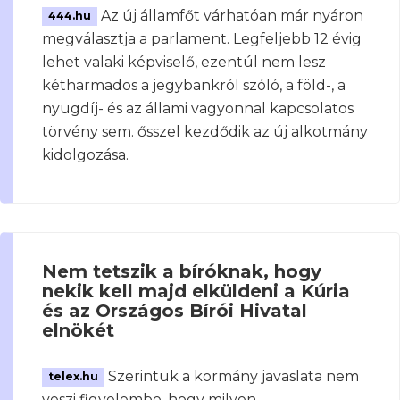
Az új államfőt várhatóan már nyáron
444.hu
megválasztja a parlament. Legfeljebb 12 évig
lehet valaki képviselő, ezentúl nem lesz
kétharmados a jegybankról szóló, a föld-, a
nyugdíj- és az állami vagyonnal kapcsolatos
törvény sem. ősszel kezdődik az új alkotmány
kidolgozása.
Nem tetszik a bíróknak, hogy
nekik kell majd elküldeni a Kúria
és az Országos Bírói Hivatal
elnökét
Szerintük a kormány javaslata nem
telex.hu
veszi figyelembe, hogy milyen