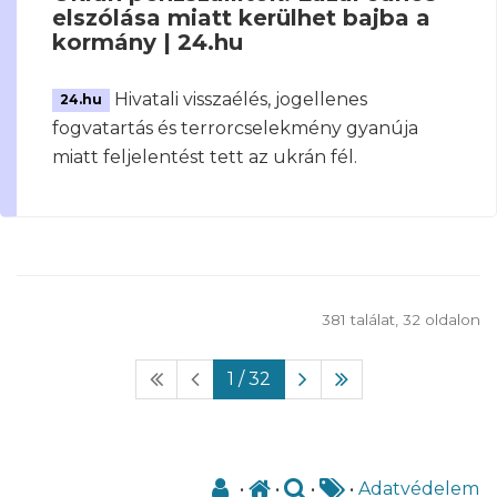
elszólása miatt kerülhet bajba a
kormány | 24.hu
Hivatali visszaélés, jogellenes
24.hu
fogvatartás és terrorcselekmény gyanúja
miatt feljelentést tett az ukrán fél.
381 találat, 32 oldalon
1
/ 32
•
•
•
•
Adatvédelem