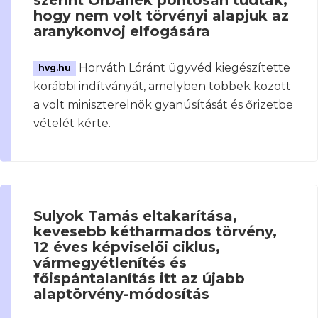
hogy nem volt törvényi alapjuk az
aranykonvoj elfogására
Horváth Lóránt ügyvéd kiegészítette
hvg.hu
korábbi indítványát, amelyben többek között
a volt miniszterelnök gyanúsítását és őrizetbe
vételét kérte.
Sulyok Tamás eltakarítása,
kevesebb kétharmados törvény,
12 éves képviselői ciklus,
vármegyétlenítés és
főispántalanítás itt az újabb
alaptörvény-módosítás