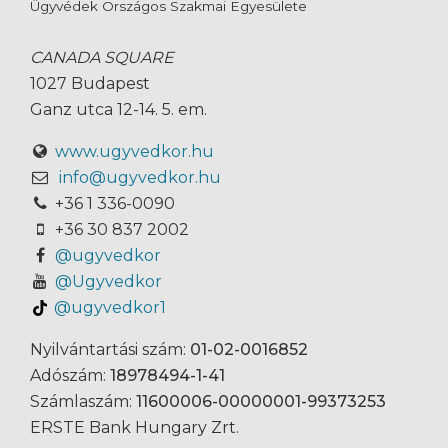
Ügyvédek Országos Szakmai Egyesülete
CANADA SQUARE
1027 Budapest
Ganz utca 12-14. 5. em.
www.ugyvedkor.hu
info@ugyvedkor.hu
+36 1 336-0090
+36 30 837 2002
@ugyvedkor
@Ugyvedkor
@ugyvedkor1
Nyilvántartási szám:
01-02-0016852
Adószám:
18978494-1-41
Számlaszám:
11600006-00000001-99373253
ERSTE Bank Hungary Zrt.