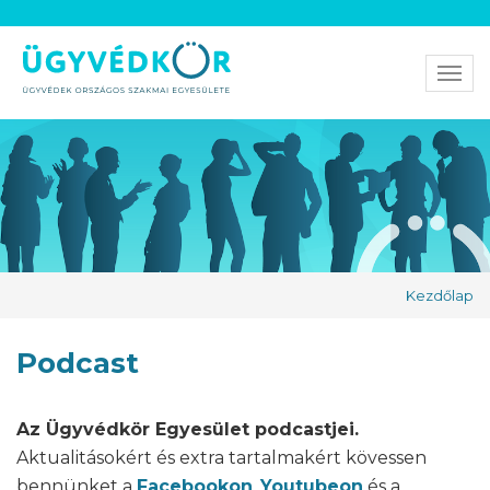
Men
Kezdőlap
Podcast
Az Ügyvédkör Egyesület podcastjei.
Aktualitásokért és extra tartalmakért kövessen
bennünket a
Facebookon
,
Youtubeon
és a