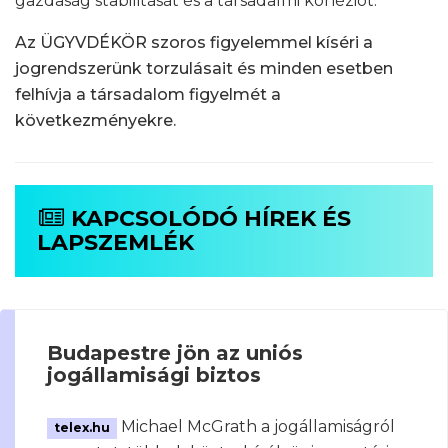
gazdaság stabilitását és a társadalmi kohéziót.
Az ÜGYVDÉKÖR szoros figyelemmel kíséri a
jogrendszerünk torzulásait és minden esetben
felhívja a társadalom figyelmét a
következményekre.
KAPCSOLÓDÓ HÍREK ÉS
LAPSZEMLÉK
Budapestre jön az uniós
jogállamisági biztos
Michael McGrath a jogállamiságról
telex.hu