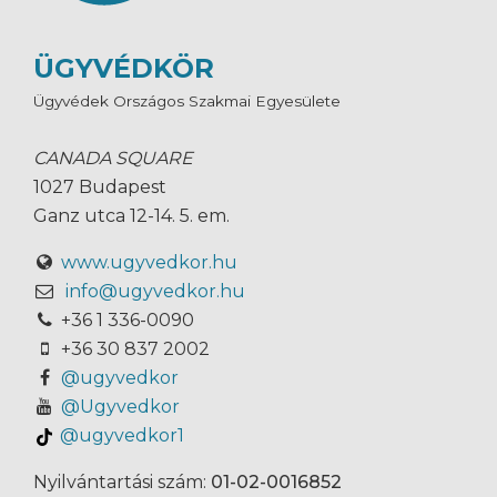
ÜGYVÉDKÖR
Ügyvédek Országos Szakmai Egyesülete
CANADA SQUARE
1027 Budapest
Ganz utca 12-14. 5. em.
www.ugyvedkor.hu
info@ugyvedkor.hu
+36 1 336-0090
+36 30 837 2002
@ugyvedkor
@Ugyvedkor
@ugyvedkor1
Nyilvántartási szám:
01-02-0016852