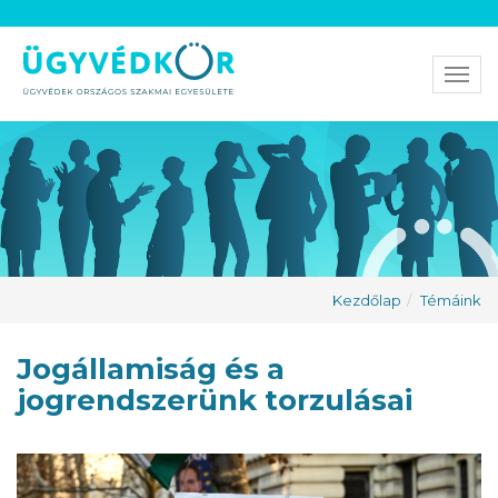
Men
Kezdőlap
Témáink
Jogállamiság és a
jogrendszerünk torzulásai