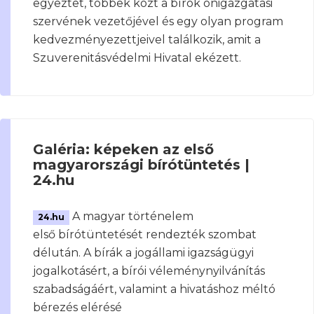
egyeztet, többek közt a bírók önigazgatási
szervének vezetőjével és egy olyan program
kedvezményezettjeivel találkozik, amit a
Szuverenitásvédelmi Hivatal ekézett.
Galéria: képeken az első
magyarországi bírótüntetés |
24.hu
A magyar történelem
24.hu
első bírótüntetését rendezték szombat
délután. A bírák a jogállami igazságügyi
jogalkotásért, a bírói véleménynyilvánítás
szabadságáért, valamint a hivatáshoz méltó
bérezés elérésé