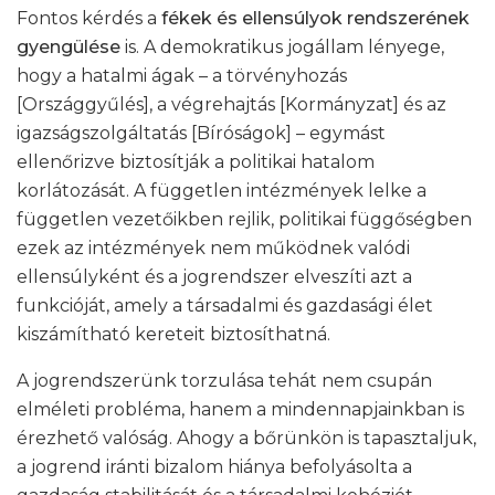
Fontos kérdés a
fékek és ellensúlyok rendszerének
gyengülése
is. A demokratikus jogállam lényege,
hogy a hatalmi ágak – a törvényhozás
[Országgyűlés], a végrehajtás [Kormányzat] és az
igazságszolgáltatás [Bíróságok] – egymást
ellenőrizve biztosítják a politikai hatalom
korlátozását. A független intézmények lelke a
független vezetőikben rejlik, politikai függőségben
ezek az intézmények nem működnek valódi
ellensúlyként és a jogrendszer elveszíti azt a
funkcióját, amely a társadalmi és gazdasági élet
kiszámítható kereteit biztosíthatná.
A jogrendszerünk torzulása tehát nem csupán
elméleti probléma, hanem a mindennapjainkban is
érezhető valóság. Ahogy a bőrünkön is tapasztaljuk,
a jogrend iránti bizalom hiánya befolyásolta a