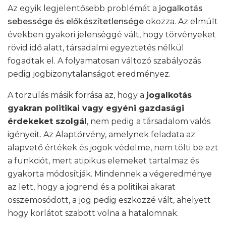
Az egyik legjelentősebb problémát a
jogalkotás
sebessége és előkészítetlensége
okozza. Az elmúlt
években gyakori jelenséggé vált, hogy törvényeket
rövid idő alatt, társadalmi egyeztetés nélkül
fogadtak el. A folyamatosan változó szabályozás
pedig jogbizonytalanságot eredményez.
A torzulás másik forrása az, hogy a
jogalkotás
gyakran politikai vagy egyéni gazdasági
érdekeket szolgál
, nem pedig a társadalom valós
igényeit. Az Alaptörvény, amelynek feladata az
alapvető értékek és jogok védelme, nem tölti be ezt
a funkciót, mert atipikus elemeket tartalmaz és
gyakorta módosítják. Mindennek a végeredménye
az lett, hogy a jogrend és a politikai akarat
összemosódott, a jog pedig eszközzé vált, ahelyett
hogy korlátot szabott volna a hatalomnak.