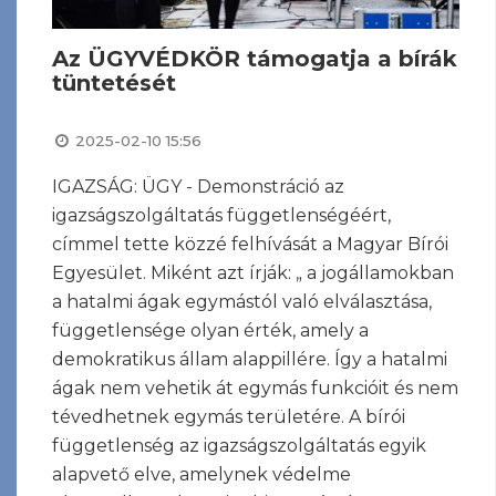
Az ÜGYVÉDKÖR támogatja a bírák
tüntetését
2025-02-10 15:56
IGAZSÁG: ÜGY - Demonstráció az
igazságszolgáltatás függetlenségéért,
címmel tette közzé felhívását a Magyar Bírói
Egyesület. Miként azt írják: „ a jogállamokban
a hatalmi ágak egymástól való elválasztása,
függetlensége olyan érték, amely a
demokratikus állam alappillére. Így a hatalmi
ágak nem vehetik át egymás funkcióit és nem
tévedhetnek egymás területére. A bírói
függetlenség az igazságszolgáltatás egyik
alapvető elve, amelynek védelme