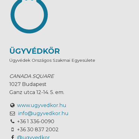
ÜGYVÉDKÖR
Ügyvédek Országos Szakmai Egyesülete
CANADA SQUARE
1027 Budapest
Ganz utca 12-14. 5. em.
www.ugyvedkor.hu
info@ugyvedkor.hu
+36 1 336-0090
+36 30 837 2002
@ugyvedkor