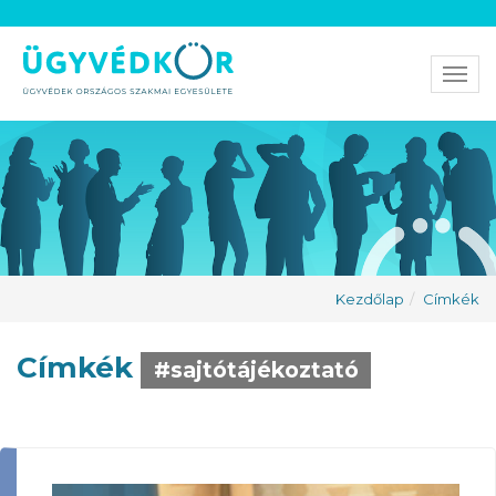
Men
Kezdőlap
Címkék
Címkék
#sajtótájékoztató