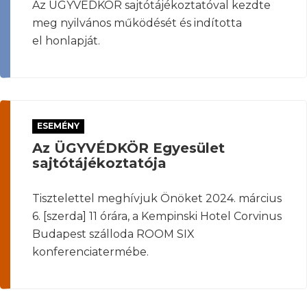
Az ÜGYVÉDKÖR sajtótájékoztatóval kezdte
meg nyilvános működését és indította
el honlapját.
ESEMÉNY
Az ÜGYVÉDKÖR Egyesület
sajtótájékoztatója
Tisztelettel meghívjuk Önöket 2024. március
6. [szerda] 11 órára, a Kempinski Hotel Corvinus
Budapest szálloda ROOM SIX
konferenciatermébe.