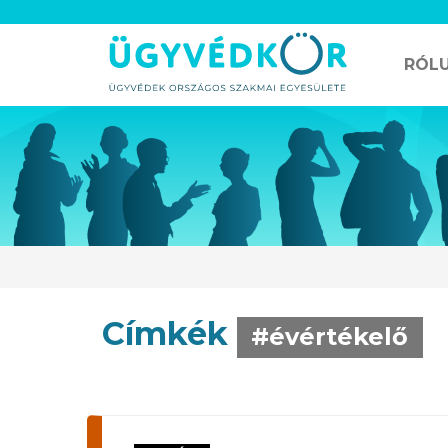
RÓL
Címkék
#évértékelő