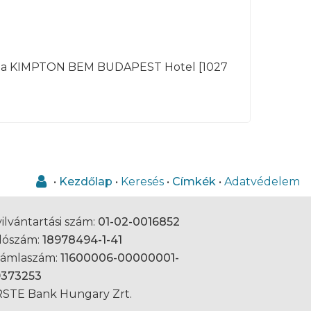
ára, a KIMPTON BEM BUDAPEST Hotel [1027
•
Kezdőlap
•
Keresés
•
Címkék
•
Adatvédelem
ilvántartási szám:
01-02-0016852
dószám:
18978494-1-41
zámlaszám:
11600006-00000001-
9373253
STE Bank Hungary Zrt.