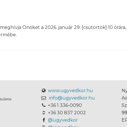
meghívja Önöket a 2026. január 29. [csütörtök] 10 ór
ermébe.
www.ugyvedkor.hu
Ny
info@ugyvedkor.hu
A
sülete
+36 1 336-0090
S
+36 30 837 2002
9
@ugyvedkor
ER