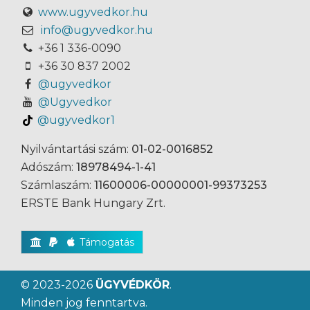
www.ugyvedkor.hu
info@ugyvedkor.hu
+36 1 336-0090
+36 30 837 2002
@ugyvedkor
@Ugyvedkor
@ugyvedkor1
Nyilvántartási szám:
01-02-0016852
Adószám:
18978494-1-41
Számlaszám:
11600006-00000001-99373253
ERSTE Bank Hungary Zrt.
Támogatás
© 2023-2026
ÜGYVÉDKÖR
.
Minden jog fenntartva.