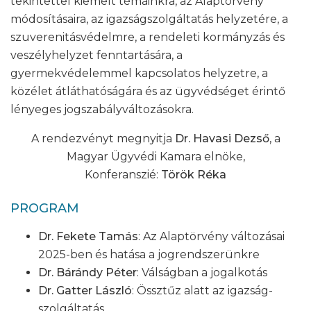
tekintettel kiemelt témáinkra, az Alaptörvény
módosításaira, az igazságszolgáltatás helyzetére, a
szuverenitásvédelmre, a rendeleti kormányzás és
veszélyhelyzet fenntartására, a
gyermekvédelemmel kapcsolatos helyzetre, a
közélet átláthatóságára és az ügyvédséget érintő
lényeges jogszabályváltozásokra.
A rendezvényt megnyitja
Dr. Havasi Dezső
, a
Magyar Ügyvédi Kamara elnöke,
Konferanszié:
Török Réka
PROGRAM
Dr. Fekete Tamás
: Az Alaptörvény változásai
2025-ben és hatása a jogrendszerünkre
Dr. Bárándy Péter
: Válságban a jogalkotás
Dr. Gatter László
: Össztűz alatt az igazság­
szolgáltatás