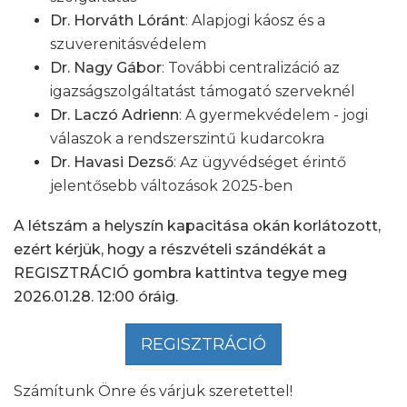
Dr. Horváth Lóránt
: Alapjogi káosz és a
szuverenitásvédelem
Dr. Nagy Gábor
: További centralizáció az
igazság­szolgáltatást támogató szerveknél
Dr. Laczó Adrienn
: A gyermekvédelem - jogi
válaszok a rendszerszintű kudarcokra
Dr. Havasi Dezső
: Az ügyvédséget érintő
jelentősebb változások 2025-ben
A létszám a helyszín kapacitása okán korlátozott,
ezért kérjük, hogy a részvételi szándékát a
REGISZTRÁCIÓ gombra kattintva tegye meg
2026.01.28. 12:00 óráig.
REGISZTRÁCIÓ
Számítunk Önre és várjuk szeretettel!