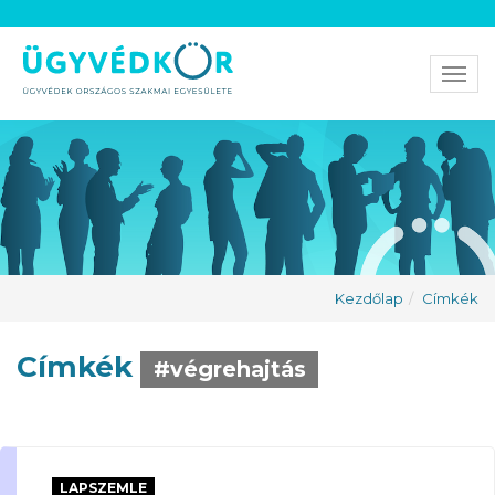
Men
Kezdőlap
Címkék
Címkék
#végrehajtás
LAPSZEMLE