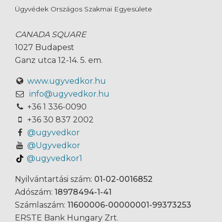
Ügyvédek Országos Szakmai Egyesülete
CANADA SQUARE
1027 Budapest
Ganz utca 12-14. 5. em.
www.ugyvedkor.hu
info@ugyvedkor.hu
+36 1 336-0090
+36 30 837 2002
@ugyvedkor
@Ugyvedkor
@ugyvedkor1
Nyilvántartási szám:
01-02-0016852
Adószám:
18978494-1-41
Számlaszám:
11600006-00000001-99373253
ERSTE Bank Hungary Zrt.