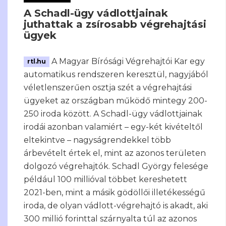
A Schadl-ügy vádlottjainak
juthattak a zsírosabb végrehajtási
ügyek
A Magyar Bírósági Végrehajtói Kar egy
rtl.hu
automatikus rendszeren keresztül, nagyjából
véletlenszerűen osztja szét a végrehajtási
ügyeket az országban működő mintegy 200-
250 iroda között. A Schadl-ügy vádlottjainak
irodái azonban valamiért – egy-két kivételtől
eltekintve – nagyságrendekkel több
árbevételt értek el, mint az azonos területen
dolgozó végrehajtók. Schadl György felesége
például 100 millióval többet kereshetett
2021-ben, mint a másik gödöllői illetékességű
iroda, de olyan vádlott-végrehajtó is akadt, aki
300 millió forinttal szárnyalta túl az azonos