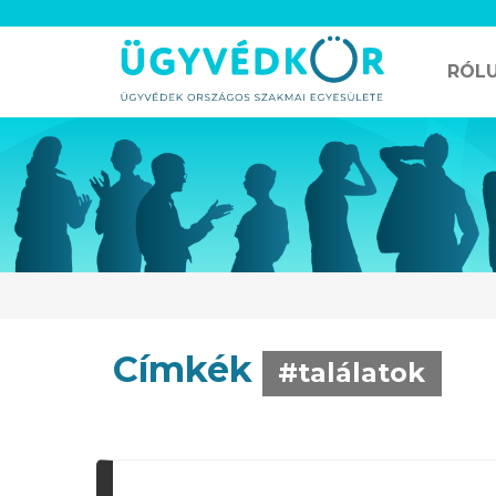
RÓL
Címkék
#találatok