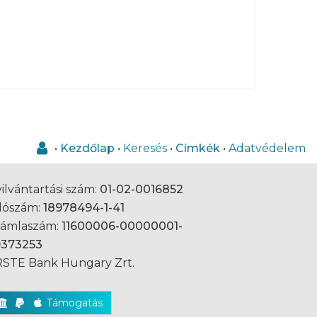
•
Kezdőlap
•
Keresés
•
Címkék
•
Adatvédelem
ilvántartási szám:
01-02-0016852
dószám:
18978494-1-41
zámlaszám:
11600006-00000001-
9373253
STE Bank Hungary Zrt.
Támogatás