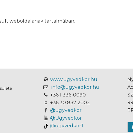
sült weboldalának tartalmában.
www.ugyvedkor.hu
Ny
info@ugyvedkor.hu
A
sülete
+36 1 336-0090
S
+36 30 837 2002
9
@ugyvedkor
ER
@Ugyvedkor
@ugyvedkor1