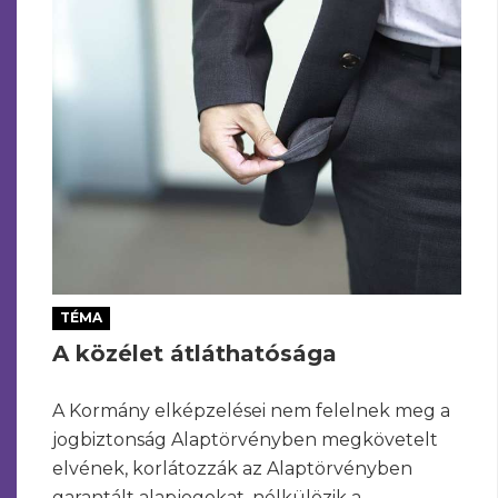
TÉMA
A közélet átláthatósága
A Kormány elképzelései nem felelnek meg a
jogbiztonság Alaptörvényben megkövetelt
elvének, korlátozzák az Alaptörvényben
garantált alapjogokat, nélkülözik a