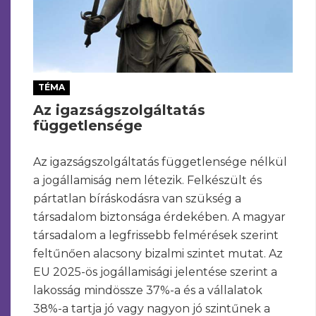
TÉMA
Az igazságszolgáltatás
függetlensége
Az igazságszolgáltatás függetlensége nélkül
a jogállamiság nem létezik. Felkészült és
pártatlan bíráskodásra van szükség a
társadalom biztonsága érdekében. A magyar
társadalom a legfrissebb felmérések szerint
feltűnően alacsony bizalmi szintet mutat. Az
EU 2025-ös jogállamisági jelentése szerint a
lakosság mindössze 37%-a és a vállalatok
38%-a tartja jó vagy nagyon jó szintűnek a