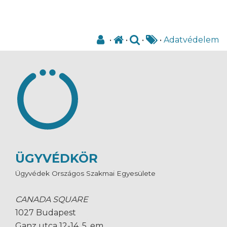
•
•
•
•
Adatvédelem
ÜGYVÉDKÖR
Ügyvédek Országos Szakmai Egyesülete
CANADA SQUARE
1027 Budapest
Ganz utca 12-14. 5. em.