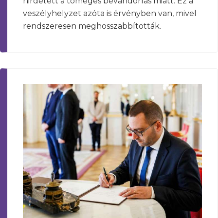
hirdetett a tömeges bevándorlás miatt. Ez a
veszélyhelyzet azóta is érvényben van, mivel
rendszeresen meghosszabbították.