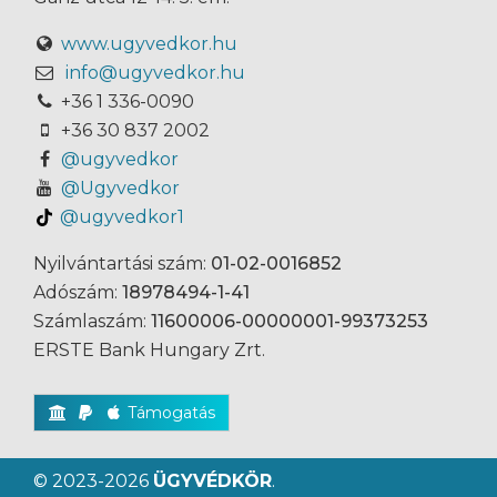
www.ugyvedkor.hu
info@ugyvedkor.hu
+36 1 336-0090
+36 30 837 2002
@ugyvedkor
@Ugyvedkor
@ugyvedkor1
Nyilvántartási szám:
01-02-0016852
Adószám:
18978494-1-41
Számlaszám:
11600006-00000001-99373253
ERSTE Bank Hungary Zrt.
Támogatás
© 2023-2026
ÜGYVÉDKÖR
.