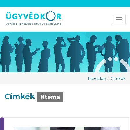
Men
Kezdőlap
Címkék
Címkék
#téma