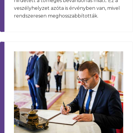
hirdetett a tömeges bevándorlás miatt. Ez a
veszélyhelyzet azóta is érvényben van, mivel
rendszeresen meghosszabbították.