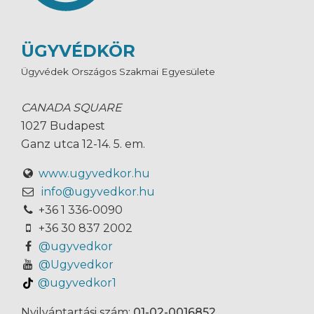
ÜGYVÉDKÖR
Ügyvédek Országos Szakmai Egyesülete
CANADA SQUARE
1027 Budapest
Ganz utca 12-14. 5. em.
www.ugyvedkor.hu
info@ugyvedkor.hu
+36 1 336-0090
+36 30 837 2002
@ugyvedkor
@Ugyvedkor
@ugyvedkor1
Nyilvántartási szám:
01-02-0016852