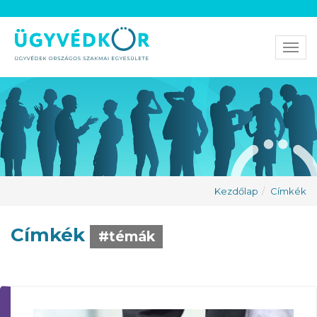
Men
Kezdőlap
Címkék
Címkék
#témák