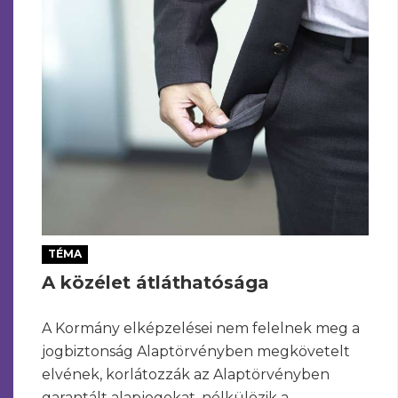
TÉMA
A közélet átláthatósága
A Kormány elképzelései nem felelnek meg a
jogbiztonság Alaptörvényben megkövetelt
elvének, korlátozzák az Alaptörvényben
garantált alapjogokat, nélkülözik a