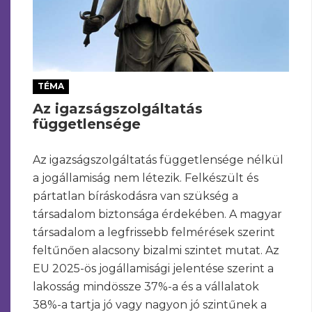
TÉMA
Az igazságszolgáltatás
függetlensége
Az igazságszolgáltatás függetlensége nélkül
a jogállamiság nem létezik. Felkészült és
pártatlan bíráskodásra van szükség a
társadalom biztonsága érdekében. A magyar
társadalom a legfrissebb felmérések szerint
feltűnően alacsony bizalmi szintet mutat. Az
EU 2025-ös jogállamisági jelentése szerint a
lakosság mindössze 37%-a és a vállalatok
38%-a tartja jó vagy nagyon jó szintűnek a