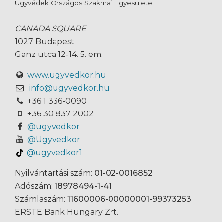
Ügyvédek Országos Szakmai Egyesülete
CANADA SQUARE
1027 Budapest
Ganz utca 12-14. 5. em.
www.ugyvedkor.hu
info@ugyvedkor.hu
+36 1 336-0090
+36 30 837 2002
@ugyvedkor
@Ugyvedkor
@ugyvedkor1
Nyilvántartási szám:
01-02-0016852
Adószám:
18978494-1-41
Számlaszám:
11600006-00000001-99373253
ERSTE Bank Hungary Zrt.