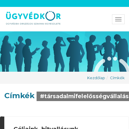
Men
Kezdőlap
Címkék
Címkék
#társadalmifelelősségvállalás
Céljaink, hitvallásunk