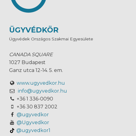
ÜGYVÉDKÖR
Ügyvédek Országos Szakmai Egyesülete
CANADA SQUARE
1027 Budapest
Ganz utca 12-14. 5. em.
www.ugyvedkor.hu
info@ugyvedkor.hu
+36 1 336-0090
+36 30 837 2002
@ugyvedkor
@Ugyvedkor
@ugyvedkor1