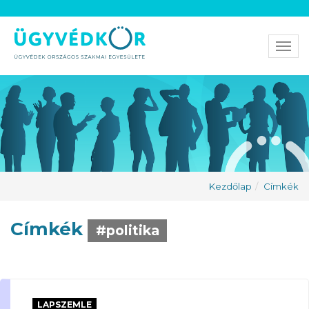
Men
Kezdőlap
Címkék
Címkék
#politika
LAPSZEMLE