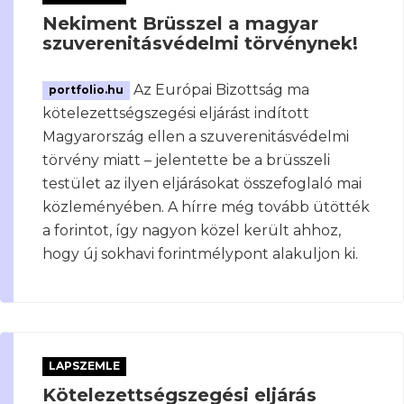
Nekiment Brüsszel a magyar
szuverenitásvédelmi törvénynek!
Az Európai Bizottság ma
portfolio.hu
kötelezettségszegési eljárást indított
Magyarország ellen a szuverenitásvédelmi
törvény miatt – jelentette be a brüsszeli
testület az ilyen eljárásokat összefoglaló mai
közleményében. A hírre még tovább ütötték
a forintot, így nagyon közel került ahhoz,
hogy új sokhavi forintmélypont alakuljon ki.
LAPSZEMLE
Kötelezettségszegési eljárás