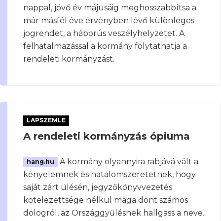
nappal, jövő év májusáig meghosszabbítsa a
már másfél éve érvényben lévő különleges
jogrendet, a háborús veszélyhelyzetet. A
felhatalmazással a kormány folytathatja a
rendeleti kormányzást.
LAPSZEMLE
A rendeleti kormányzás ópiuma
A kormány olyannyira rabjává vált a
hang.hu
kényelemnek és hatalomszeretetnek, hogy
saját zárt ülésén, jegyzőkönyvvezetés
kötelezettsége nélkül maga dönt számos
dologról, az Országgyűlésnek hallgass a neve.