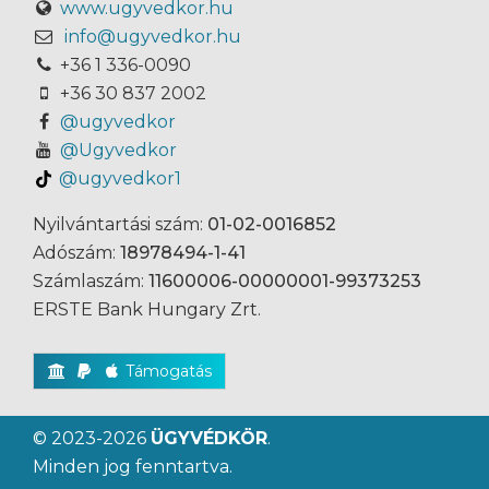
www.ugyvedkor.hu
info@ugyvedkor.hu
+36 1 336-0090
+36 30 837 2002
@ugyvedkor
@Ugyvedkor
@ugyvedkor1
Nyilvántartási szám:
01-02-0016852
Adószám:
18978494-1-41
Számlaszám:
11600006-00000001-99373253
ERSTE Bank Hungary Zrt.
Támogatás
© 2023-2026
ÜGYVÉDKÖR
.
Minden jog fenntartva.