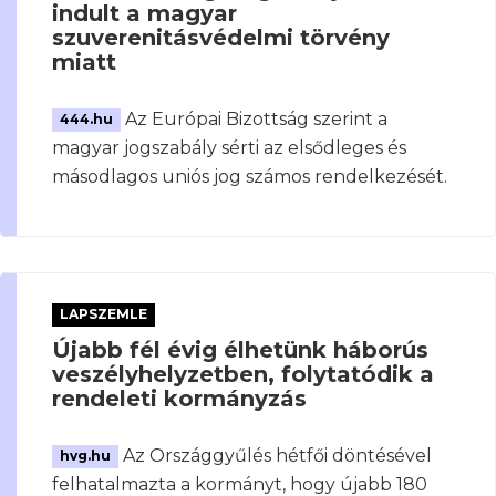
indult a magyar
szuverenitásvédelmi törvény
miatt
Az Európai Bizottság szerint a
444.hu
magyar jogszabály sérti az elsődleges és
másodlagos uniós jog számos rendelkezését.
LAPSZEMLE
Újabb fél évig élhetünk háborús
veszélyhelyzetben, folytatódik a
rendeleti kormányzás
Az Országgyűlés hétfői döntésével
hvg.hu
felhatalmazta a kormányt, hogy újabb 180