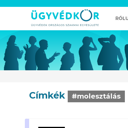
RÓL
Címkék
#molesztálás