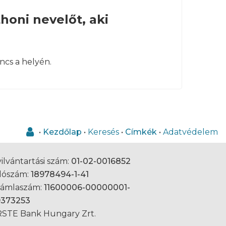
honi nevelőt, aki
ncs a helyén.
•
Kezdőlap
•
Keresés
•
Címkék
•
Adatvédelem
ilvántartási szám:
01-02-0016852
dószám:
18978494-1-41
zámlaszám:
11600006-00000001-
9373253
STE Bank Hungary Zrt.