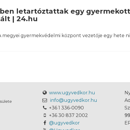
ben letartóztattak egy gyermekott
ált | 24.hu
. A megyei gyermekvédelmi központ vezetője egy hete ni
www.ugyvedkor.hu
Ny
info@ugyvedkor.hu
A
sülete
+36 1 336-0090
S
+36 30 837 2002
9
@ugyvedkor
ER