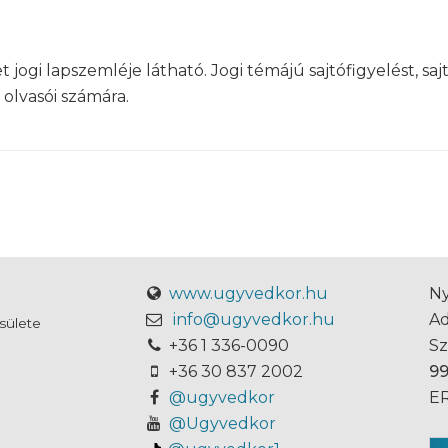
ogi lapszemléje látható. Jogi témájú sajtófigyelést, sa
olvasói számára.
www.ugyvedkor.hu
Ny
info@ugyvedkor.hu
A
sülete
+36 1 336-0090
S
+36 30 837 2002
9
@ugyvedkor
ER
@Ugyvedkor