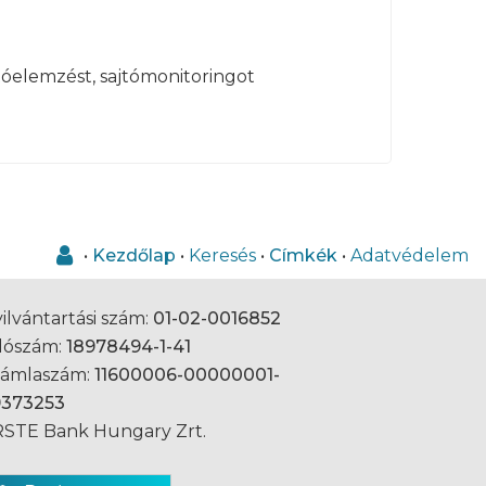
jtóelemzést, sajtómonitoringot
•
Kezdőlap
•
Keresés
•
Címkék
•
Adatvédelem
ilvántartási szám:
01-02-0016852
dószám:
18978494-1-41
zámlaszám:
11600006-00000001-
9373253
STE Bank Hungary Zrt.