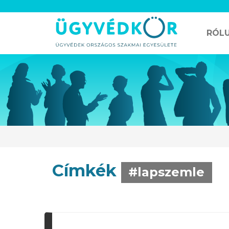
RÓL
Címkék
#lapszemle