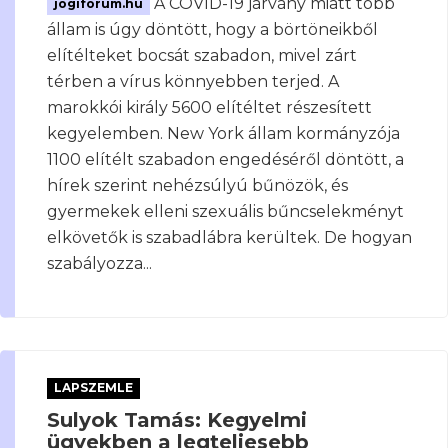
A COVID-19 járvány miatt több
jogiforum.hu
állam is úgy döntött, hogy a börtöneikből
elítélteket bocsát szabadon, mivel zárt
térben a vírus könnyebben terjed. A
marokkói király 5600 elítéltet részesített
kegyelemben. New York állam kormányzója
1100 elítélt szabadon engedéséről döntött, a
hírek szerint nehézsúlyú bűnözök, és
gyermekek elleni szexuális bűncselekményt
elkövetők is szabadlábra kerültek. De hogyan
szabályozza...
LAPSZEMLE
Sulyok Tamás: Kegyelmi
ügyekben a legteljesebb