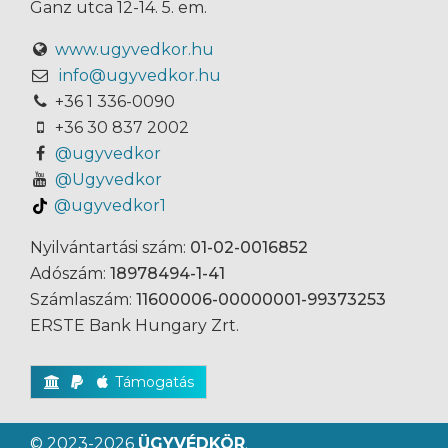
Ganz utca 12-14. 5. em.
www.ugyvedkor.hu
info@ugyvedkor.hu
+36 1 336-0090
+36 30 837 2002
@ugyvedkor
@Ugyvedkor
@ugyvedkor1
Nyilvántartási szám:
01-02-0016852
Adószám:
18978494-1-41
Számlaszám:
11600006-00000001-99373253
ERSTE Bank Hungary Zrt.
Támogatás
© 2023-2026
ÜGYVÉDKÖR
.