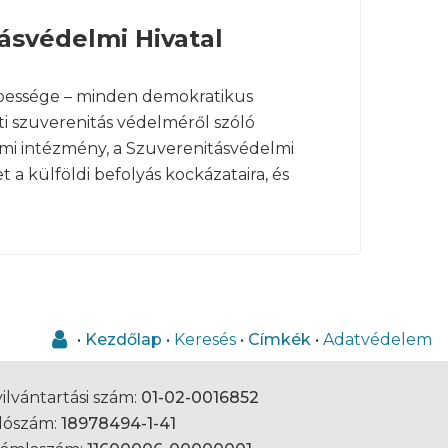
ásvédelmi Hivatal
épessége – minden demokratikus
i szuverenitás védelméről szóló
ami intézmény, a Szuverenitásvédelmi
t a külföldi befolyás kockázataira, és
•
Kezdőlap
•
Keresés
•
Címkék
•
Adatvédelem
ilvántartási szám:
01-02-0016852
dószám:
18978494-1-41