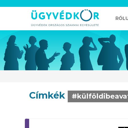
RÓL
Címkék
#külföldibeava