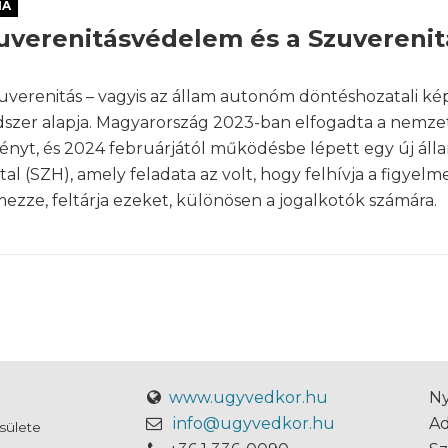
MA
uverenitásvédelem és a Szuverenit
uverenitás – vagyis az állam autonóm döntéshozatali k
szer alapja. Magyarország 2023-ban elfogadta a nemzet
ényt, és 2024 februárjától működésbe lépett egy új áll
tal (SZH), amely feladata az volt, hogy felhívja a figyelme
ezze, feltárja ezeket, különösen a jogalkotók számára.
www.ugyvedkor.hu
Ny
info@ugyvedkor.hu
A
sülete