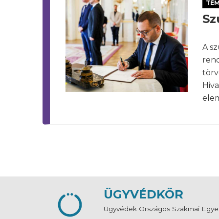
TÉ
Sz
A sz
rend
törv
Hiva
elem
ÜGYVÉDKÖR
Ügyvédek Országos Szakmai Egye