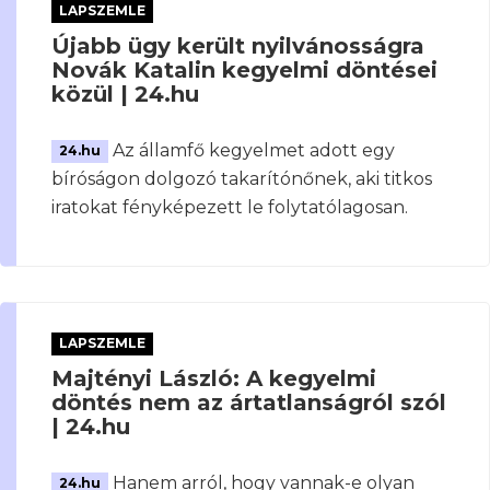
LAPSZEMLE
Újabb ügy került nyilvánosságra
Novák Katalin kegyelmi döntései
közül | 24.hu
Az államfő kegyelmet adott egy
24.hu
bíróságon dolgozó takarítónőnek, aki titkos
iratokat fényképezett le folytatólagosan.
LAPSZEMLE
Majtényi László: A kegyelmi
döntés nem az ártatlanságról szól
| 24.hu
Hanem arról, hogy vannak-e olyan
24.hu