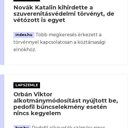
Novák Katalin kihirdette a
szuverenitásvédelmi törvényt, de
vétózott is egyet
Több megkeresés érkezett a
index.hu
törvénnyel kapcsolatosan a köztársasági
elnökhöz.
LAPSZEMLE
Orbán Viktor
alkotmánymódosítást nyújtott be,
pedofil bűncselekmény esetén
nincs kegyelem
Pedofil elkövetők számára nincs