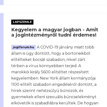
LAPSZEMLE
Kegyelem a magyar jogban - Amit
a jogintézményről tudni érdemes!
A COVID-19 járvány miatt több
jogiforum.hu
állam is úgy döntött, hogy a börtöneikből
elítélteket bocsát szabadon, mivel zárt
térben a vírus könnyebben terjed. A
marokkói király 5600 elítéltet részesített
kegyelemben. New York állam kormányzója
1100 elítélt szabadon engedéséről döntött, a
hírek szerint nehézsúlyú bűnözök, és
gyermekek elleni szexuális bűncselekményt
elkövetők is szabadlábra kerültek. De hogyan