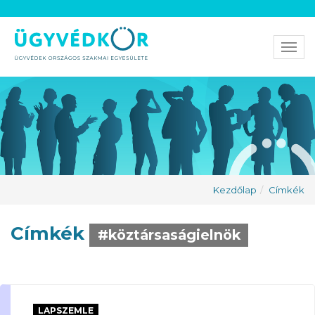
Men
Kezdőlap
Címkék
Címkék
#köztársaságielnök
LAPSZEMLE