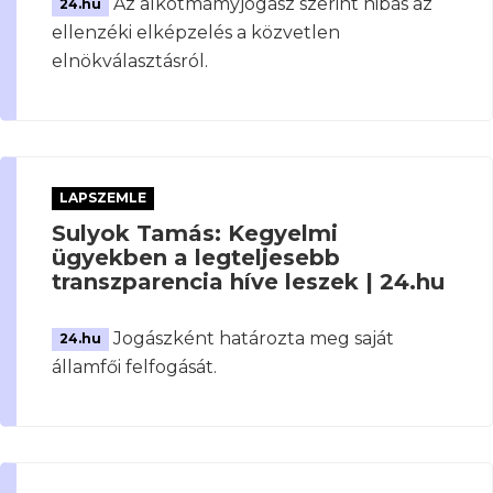
Az alkotmámyjogász szerint hibás az
24.hu
ellenzéki elképzelés a közvetlen
elnökválasztásról.
LAPSZEMLE
Sulyok Tamás: Kegyelmi
ügyekben a legteljesebb
transzparencia híve leszek | 24.hu
Jogászként határozta meg saját
24.hu
államfői felfogását.