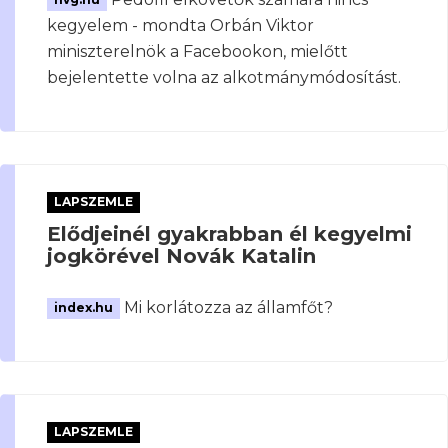
hvg.hu
kegyelem - mondta Orbán Viktor
miniszterelnök a Facebookon, mielőtt
bejelentette volna az alkotmánymódosítást.
LAPSZEMLE
Elődjeinél gyakrabban él kegyelmi
jogkörével Novák Katalin
Mi korlátozza az államfőt?
index.hu
LAPSZEMLE