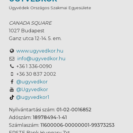
Ügyvédek Országos Szakmai Egyesülete
CANADA SQUARE
1027 Budapest
Ganz utca 12-14. 5. em.
www.ugyvedkor.hu
info@ugyvedkor.hu
+36 1 336-0090
+36 30 837 2002
@ugyvedkor
@Ugyvedkor
@ugyvedkor1
Nyilvántartási szám:
01-02-0016852
Adószám:
18978494-1-41
Számlaszám:
11600006-00000001-99373253
ERSTE Bank Hungary Zrt.