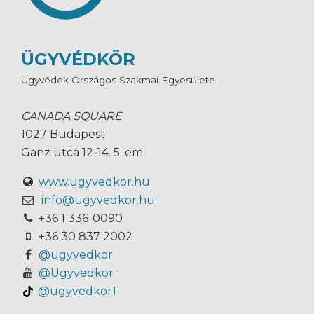
ÜGYVÉDKÖR
Ügyvédek Országos Szakmai Egyesülete
CANADA SQUARE
1027 Budapest
Ganz utca 12-14. 5. em.
www.ugyvedkor.hu
info@ugyvedkor.hu
+36 1 336-0090
+36 30 837 2002
@ugyvedkor
@Ugyvedkor
@ugyvedkor1