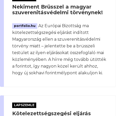
Nekiment Brüsszel a magyar
szuverenitásvédelmi törvénynek!
Az Európai Bizottság ma
portfolio.hu
kötelezettségszegési eljárást indított
Magyarország ellen a szuverenitásvédelmi
törvény miatt – jelentette be a brüsszeli
testület az ilyen eljárásokat összefoglaló mai
közleményében. A hírre még tovább ütötték
a forintot, így nagyon közel került ahhoz,
hogy új sokhavi forintmélypont alakuljon ki.
LAPSZEMLE
Kötelezettségszegési eljárás