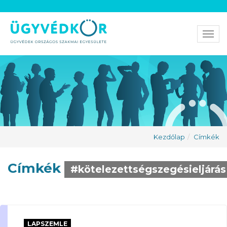
Men
Kezdőlap
Címkék
Címkék
#kötelezettségszegésieljárás
LAPSZEMLE