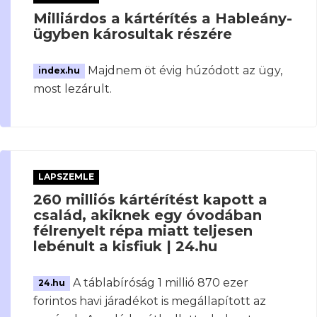
Milliárdos a kártérítés a Hableány-
ügyben károsultak részére
Majdnem öt évig húzódott az ügy,
index.hu
most lezárult.
LAPSZEMLE
260 milliós kártérítést kapott a
család, akiknek egy óvodában
félrenyelt répa miatt teljesen
lebénult a kisfiuk | 24.hu
A táblabíróság 1 millió 870 ezer
24.hu
forintos havi járadékot is megállapított az