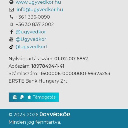
www.ugyvedkor.hu
info@ugyvedkor.hu
+36 1 336-0090
+36 30 837 2002
@ugyvedkor
@Ugyvedkor
@ugyvedkor1
Nyilvántartási szám:
01-02-0016852
Adószám:
18978494-1-41
Számlaszám:
11600006-00000001-99373253
ERSTE Bank Hungary Zrt.
Támogatás
© 2023-2026
ÜGYVÉDKÖR
.
Minden jog fenntartva.