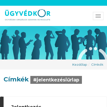
Men
Kezdőlap
Címkék
Címkék
#jelentkezésiűrlap
Jelentkezés