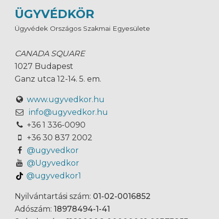
ÜGYVÉDKÖR
Ügyvédek Országos Szakmai Egyesülete
CANADA SQUARE
1027 Budapest
Ganz utca 12-14. 5. em.
www.ugyvedkor.hu
info@ugyvedkor.hu
+36 1 336-0090
+36 30 837 2002
@ugyvedkor
@Ugyvedkor
@ugyvedkor1
Nyilvántartási szám:
01-02-0016852
Adószám:
18978494-1-41