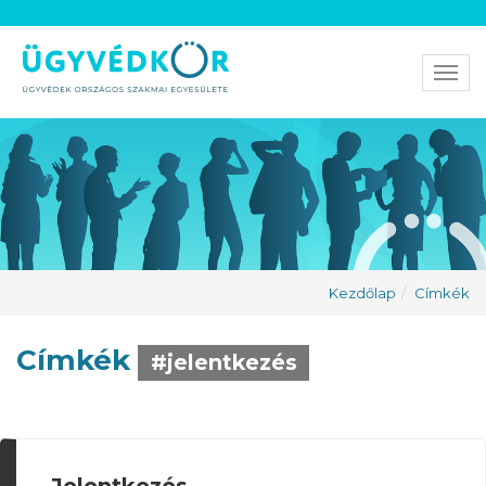
Men
Kezdőlap
Címkék
Címkék
#jelentkezés
Jelentkezés