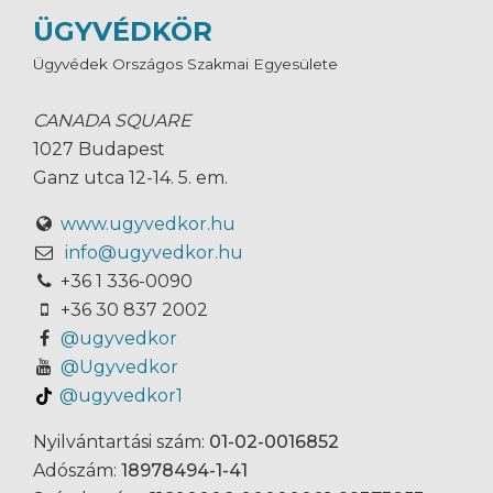
ÜGYVÉDKÖR
Ügyvédek Országos Szakmai Egyesülete
CANADA SQUARE
1027 Budapest
Ganz utca 12-14. 5. em.
www.ugyvedkor.hu
info@ugyvedkor.hu
+36 1 336-0090
+36 30 837 2002
@ugyvedkor
@Ugyvedkor
@ugyvedkor1
Nyilvántartási szám:
01-02-0016852
Adószám:
18978494-1-41