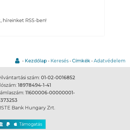
, híreinket RSS-ben!
•
Kezdőlap
•
Keresés
•
Címkék
•
Adatvédelem
ilvántartási szám:
01-02-0016852
dószám:
18978494-1-41
zámlaszám:
11600006-00000001-
9373253
STE Bank Hungary Zrt.
Támogatás