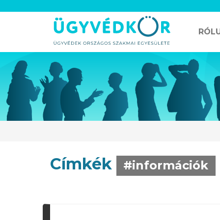
RÓL
Címkék
#információk