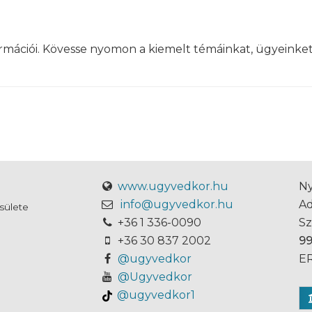
formációi. Kövesse nyomon a kiemelt témáinkat, ügyeinket
www.ugyvedkor.hu
Ny
info@ugyvedkor.hu
A
sülete
+36 1 336-0090
S
+36 30 837 2002
9
@ugyvedkor
ER
@Ugyvedkor
@ugyvedkor1