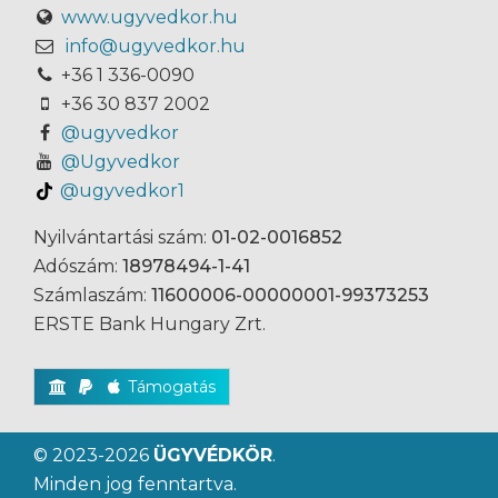
www.ugyvedkor.hu
info@ugyvedkor.hu
+36 1 336-0090
+36 30 837 2002
@ugyvedkor
@Ugyvedkor
@ugyvedkor1
Nyilvántartási szám:
01-02-0016852
Adószám:
18978494-1-41
Számlaszám:
11600006-00000001-99373253
ERSTE Bank Hungary Zrt.
Támogatás
© 2023-2026
ÜGYVÉDKÖR
.
Minden jog fenntartva.