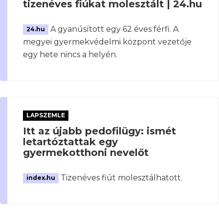
tizenéves fiúkat molesztált | 24.hu
A gyanúsított egy 62 éves férfi. A
24.hu
megyei gyermekvédelmi központ vezetője
egy hete nincs a helyén.
LAPSZEMLE
Itt az újabb pedofilügy: ismét
letartóztattak egy
gyermekotthoni nevelőt
Tizenéves fiút molesztálhatott.
index.hu