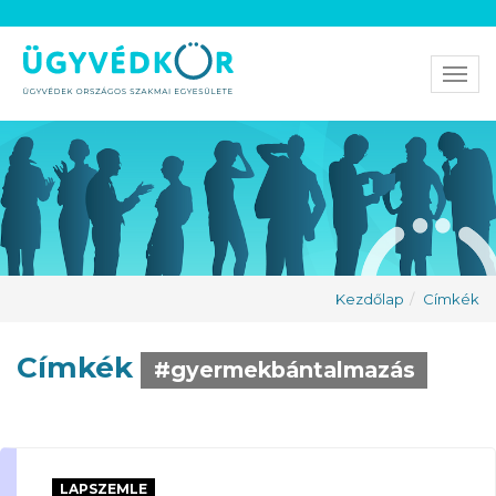
Men
Kezdőlap
Címkék
Címkék
#gyermekbántalmazás
LAPSZEMLE