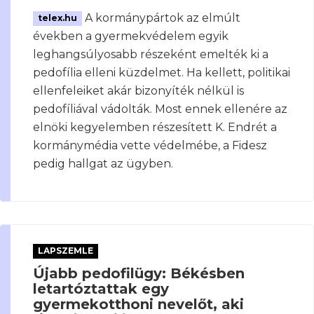
A kormánypártok az elmúlt
telex.hu
években a gyermekvédelem egyik
leghangsúlyosabb részeként emelték ki a
pedofília elleni küzdelmet. Ha kellett, politikai
ellenfeleiket akár bizonyíték nélkül is
pedofíliával vádolták. Most ennek ellenére az
elnöki kegyelemben részesített K. Endrét a
kormánymédia vette védelmébe, a Fidesz
pedig hallgat az ügyben.
LAPSZEMLE
Újabb pedofilügy: Békésben
letartóztattak egy
gyermekotthoni nevelőt, aki