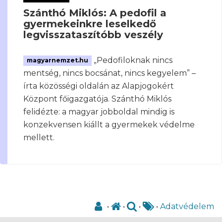
Szánthó Miklós: A pedofil a
gyermekeinkre leselkedő
legvisszataszítóbb veszély
„Pedofiloknak nincs
magyarnemzet.hu
mentség, nincs bocsánat, nincs kegyelem” –
írta közösségi oldalán az Alapjogokért
Központ főigazgatója. Szánthó Miklós
felidézte: a magyar jobboldal mindig is
konzekvensen kiállt a gyermekek védelme
mellett.
•
•
•
•
Adatvédelem