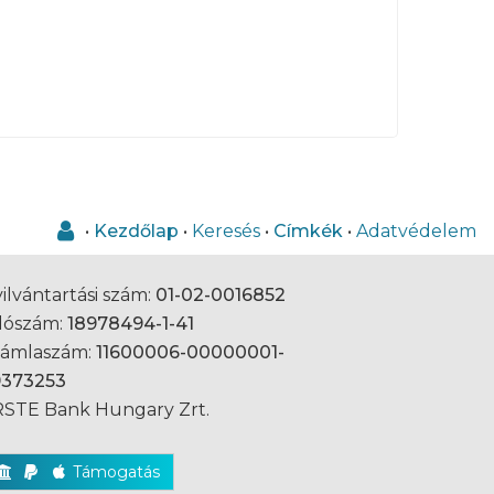
•
Kezdőlap
•
Keresés
•
Címkék
•
Adatvédelem
ilvántartási szám:
01-02-0016852
dószám:
18978494-1-41
zámlaszám:
11600006-00000001-
9373253
STE Bank Hungary Zrt.
Támogatás