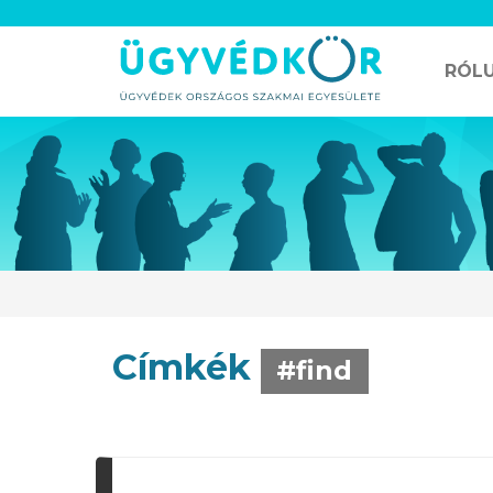
RÓL
Címkék
#find