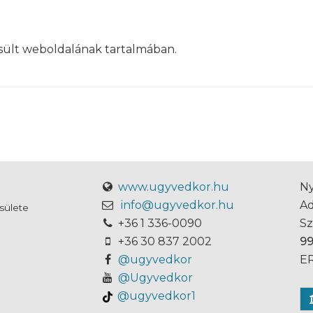
sült weboldalának tartalmában.
www.ugyvedkor.hu
Ny
info@ugyvedkor.hu
A
sülete
+36 1 336-0090
S
+36 30 837 2002
9
@ugyvedkor
ER
@Ugyvedkor
@ugyvedkor1