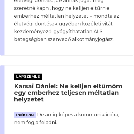
életvégi döntést, de annak jogát meg
szeretné kapni, hogy ne kelljen eltűrnie
emberhez méltatlan helyzetet – mondta az
életvégi döntések ügyében közéleti vitát
kezdeményező, gyógyíthatatlan ALS
betegségben szenvedő alkotmányjogász.
LAPSZEMLE
Karsai Dániel: Ne kelljen eltűrnöm
egy emberhez teljesen méltatlan
helyzetet
De amíg képes a kommunikációra,
index.hu
nem fogja feladni.