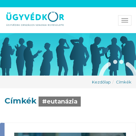
Men
Kezdőlap
Címkék
Címkék
#eutanázia