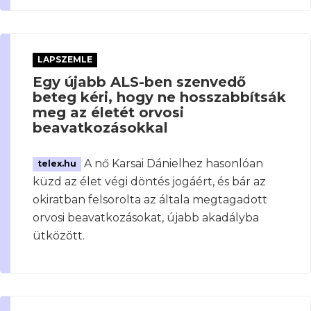
LAPSZEMLE
Egy újabb ALS-ben szenvedő
beteg kéri, hogy ne hosszabbítsák
meg az életét orvosi
beavatkozásokkal
A nő Karsai Dánielhez hasonlóan
telex.hu
küzd az élet végi döntés jogáért, és bár az
okiratban felsorolta az általa megtagadott
orvosi beavatkozásokat, újabb akadályba
ütközött.