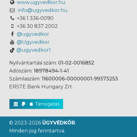
www.ugyvedkor.hu
info@ugyvedkor.hu
+36 1 336-0090
+36 30 837 2002
@ugyvedkor
@Ugyvedkor
@ugyvedkor1
Nyilvántartási szám:
01-02-0016852
Adószám:
18978494-1-41
Számlaszám:
11600006-00000001-99373253
ERSTE Bank Hungary Zrt.
Támogatás
© 2023-2026
ÜGYVÉDKÖR
.
Minden jog fenntartva.