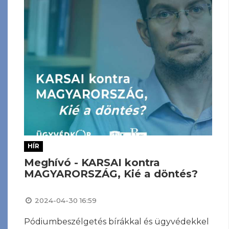
HÍR
Meghívó - KARSAI kontra
MAGYARORSZÁG, Kié a döntés?
2024-04-30 16:59
Pódiumbeszélgetés bírákkal és ügyvédekkel