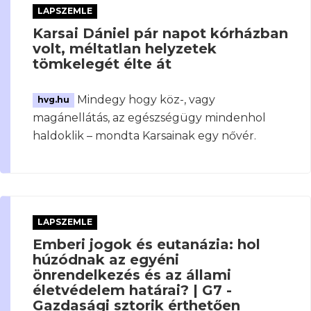
LAPSZEMLE
Karsai Dániel pár napot kórházban
volt, méltatlan helyzetek
tömkelegét élte át
Mindegy hogy köz-, vagy
hvg.hu
magánellátás, az egészségügy mindenhol
haldoklik – mondta Karsainak egy nővér.
LAPSZEMLE
Emberi jogok és eutanázia: hol
húzódnak az egyéni
önrendelkezés és az állami
életvédelem határai? | G7 -
Gazdasági sztorik érthetően