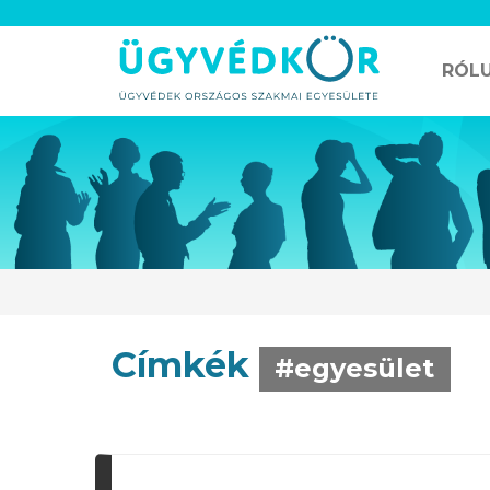
RÓL
Címkék
#egyesület