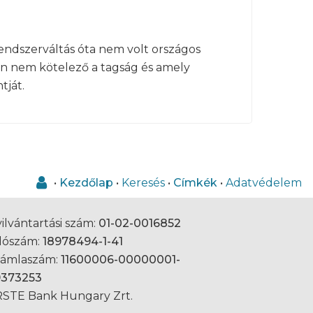
ndszerváltás óta nem volt országos
en nem kötelező a tagság és amely
tját.
•
Kezdőlap
•
Keresés
•
Címkék
•
Adatvédelem
ilvántartási szám:
01-02-0016852
dószám:
18978494-1-41
zámlaszám:
11600006-00000001-
9373253
STE Bank Hungary Zrt.