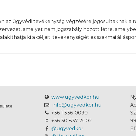
 az ügyvédi tevékenység végzésére jogosultaknak a re
 szervezet, amelyet nem jogszabály hozott létre, amelyb
akíthatja ki a céljait, tevékenységét és szakmai álláspon
www.ugyvedkor.hu
Ny
info@ugyvedkor.hu
A
sülete
+36 1 336-0090
S
+36 30 837 2002
9
@ugyvedkor
ER