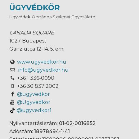
ÜGYVÉDKÖR
Ügyvédek Országos Szakmai Egyesülete
CANADA SQUARE
1027 Budapest
Ganz utca 12-14. 5. em.
www.ugyvedkor.hu
info@ugyvedkor.hu
+36 1 336-0090
+36 30 837 2002
@ugyvedkor
@Ugyvedkor
@ugyvedkor1
Nyilvántartási szám:
01-02-0016852
Adószám:
18978494-1-41