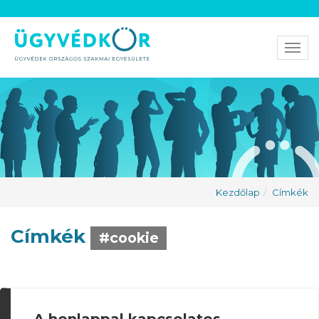
Men
Kezdőlap
Címkék
Címkék
#cookie
A honlappal kapcsolatos