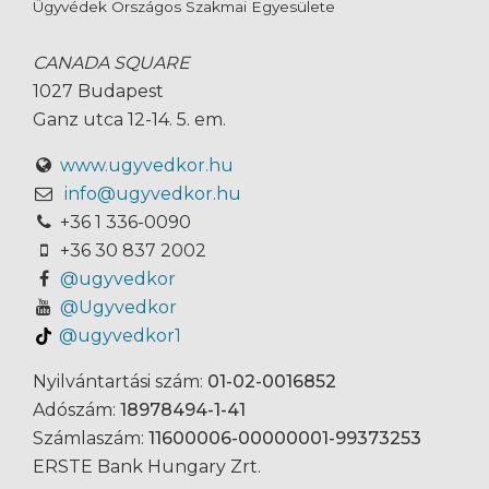
Ügyvédek Országos Szakmai Egyesülete
CANADA SQUARE
1027 Budapest
Ganz utca 12-14. 5. em.
www.ugyvedkor.hu
info@ugyvedkor.hu
+36 1 336-0090
+36 30 837 2002
@ugyvedkor
@Ugyvedkor
@ugyvedkor1
Nyilvántartási szám:
01-02-0016852
Adószám:
18978494-1-41
Számlaszám:
11600006-00000001-99373253
ERSTE Bank Hungary Zrt.