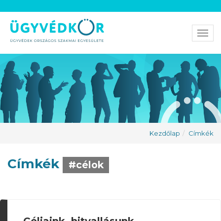
Men
Kezdőlap
Címkék
Címkék
#célok
Céljaink, hitvallásunk