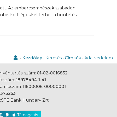
atott. Az embercsempészek szabadon
ntos költségekkel terheli a büntetés-
•
Kezdőlap
•
Keresés
•
Címkék
•
Adatvédelem
ilvántartási szám:
01-02-0016852
dószám:
18978494-1-41
zámlaszám:
11600006-00000001-
9373253
STE Bank Hungary Zrt.
Támogatás