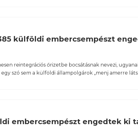
1385 külföldi embercsempészt eng
en reintegrációs őrizetbe bocsátásnak nevezi, ugyanak
s egy szó sem a külföldi állampolgárok „menj amerre lát
öldi embercsempészt engedtek ki t