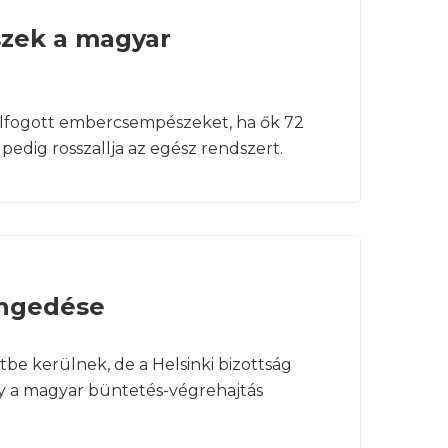
szek a magyar
 elfogott embercsempészeket, ha ők 72
 pedig rosszallja az egész rendszert.
engedése
be kerülnek, de a Helsinki bizottság
ogy a magyar büntetés-végrehajtás