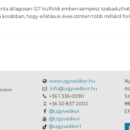
onta átlagosan 127 külföldi embercsempész szabadulh
korábban, hogy ellátásuk éves szinten több milliárd fori
www.ugyvedkor.hu
Ny
info@ugyvedkor.hu
A
sülete
+36 1 336-0090
S
+36 30 837 2002
9
@ugyvedkor
ER
@Ugyvedkor
@ugyvedkor1