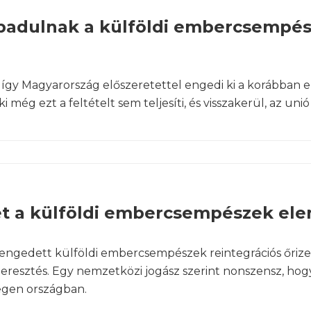
zabadulnak a külföldi embercsempé
 így Magyarország előszeretettel engedi ki a korábban
még ezt a feltételt sem teljesíti, és visszakerül, az unió
et a külföldi embercsempészek el
iengedett külföldi embercsempészek reintegrációs őrizet
k eresztés. Egy nemzetközi jogász szerint nonszensz, h
egen országban.