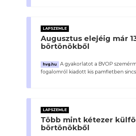
LAPSZEMLE
Augusztus elejéig már 
börtönökből
A gyakorlatot a BVOP szemérmes
hvg.hu
fogalomról kiadott kis pamfletben sinc
LAPSZEMLE
Több mint kétezer külf
börtönökből