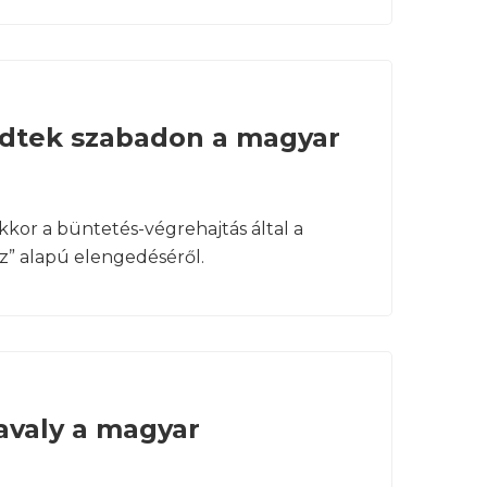
edtek szabadon a magyar
kor a büntetés-végrehajtás által a
sz” alapú elengedéséről.
avaly a magyar