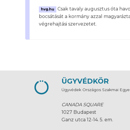
Csak tavaly augusztus óta hav
hvg.hu
bocsátását a kormány azzal magyarázta 
végrehajtási szervezetet.
ÜGYVÉDKÖR
Ügyvédek Országos Szakmai Egye
CANADA SQUARE
1027 Budapest
Ganz utca 12-14. 5. em.