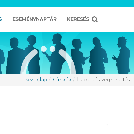
S
ESEMÉNYNAPTÁR
KERESÉS
Kezdőlap
Címkék
büntetés-végrehajtás