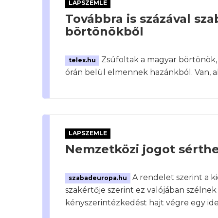
LAPSZEMLE
Továbbra is százával s
börtönökből
Zsúfoltak a magyar börtönök,
telex.hu
órán belül elmennek hazánkból. Van, aki 
LAPSZEMLE
Nemzetközi jogot sérth
A rendelet szerint a k
szabadeuropa.hu
szakértője szerint ez valójában szélne
kényszerintézkedést hajt végre egy id