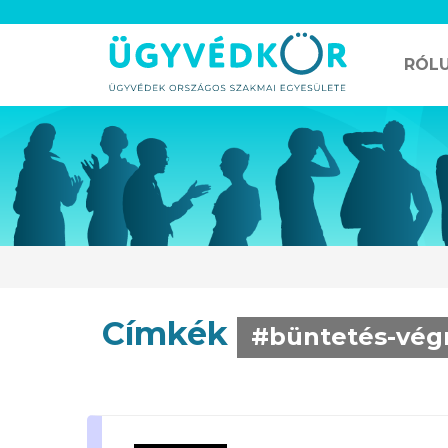
RÓL
Címkék
#büntetés-vég