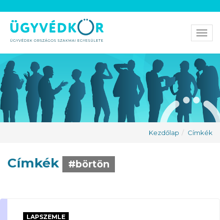
Men
Kezdőlap
Címkék
Címkék
#börtön
LAPSZEMLE