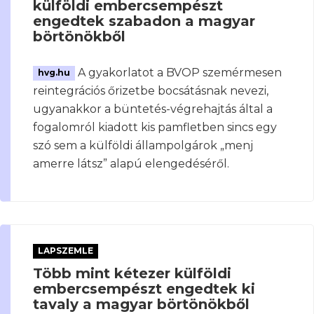
külföldi embercsempészt
engedtek szabadon a magyar
börtönökből
A gyakorlatot a BVOP szemérmesen
hvg.hu
reintegrációs őrizetbe bocsátásnak nevezi,
ugyanakkor a büntetés-végrehajtás által a
fogalomról kiadott kis pamfletben sincs egy
szó sem a külföldi állampolgárok „menj
amerre látsz” alapú elengedéséről.
LAPSZEMLE
Több mint kétezer külföldi
embercsempészt engedtek ki
tavaly a magyar börtönökből