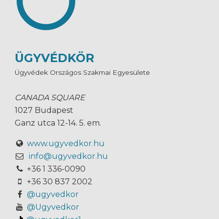
ÜGYVÉDKÖR
Ügyvédek Országos Szakmai Egyesülete
CANADA SQUARE
1027 Budapest
Ganz utca 12-14. 5. em.
www.ugyvedkor.hu
info@ugyvedkor.hu
+36 1 336-0090
+36 30 837 2002
@ugyvedkor
@Ugyvedkor