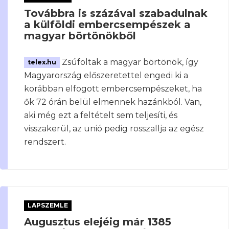
Továbbra is százával szabadulnak
a külföldi embercsempészek a
magyar börtönökből
Zsúfoltak a magyar börtönök, így
telex.hu
Magyarország előszeretettel engedi ki a
korábban elfogott embercsempészeket, ha
ők 72 órán belül elmennek hazánkból. Van,
aki még ezt a feltételt sem teljesíti, és
visszakerül, az unió pedig rosszallja az egész
rendszert.
LAPSZEMLE
Augusztus elejéig már 1385