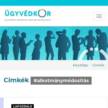
Men
Kezdőlap
Címkék
Címkék
#alkotmánymódosítás
LAPSZEMLE