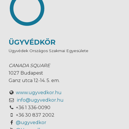
ÜGYVÉDKÖR
Ügyvédek Országos Szakmai Egyesülete
CANADA SQUARE
1027 Budapest
Ganz utca 12-14. 5. em.
www.ugyvedkor.hu
info@ugyvedkor.hu
+36 1 336-0090
+36 30 837 2002
@ugyvedkor