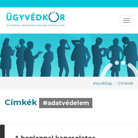
Men
Kezdőlap
Címkék
Címkék
#adatvédelem
A honlappal kapcsolatos