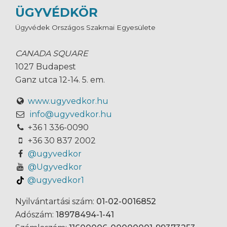
ÜGYVÉDKÖR
Ügyvédek Országos Szakmai Egyesülete
CANADA SQUARE
1027 Budapest
Ganz utca 12-14. 5. em.
www.ugyvedkor.hu
info@ugyvedkor.hu
+36 1 336-0090
+36 30 837 2002
@ugyvedkor
@Ugyvedkor
@ugyvedkor1
Nyilvántartási szám:
01-02-0016852
Adószám:
18978494-1-41