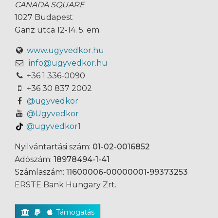
CANADA SQUARE
1027 Budapest
Ganz utca 12-14. 5. em.
www.ugyvedkor.hu
info@ugyvedkor.hu
+36 1 336-0090
+36 30 837 2002
@ugyvedkor
@Ugyvedkor
@ugyvedkor1
Nyilvántartási szám:
01-02-0016852
Adószám:
18978494-1-41
Számlaszám:
11600006-00000001-99373253
ERSTE Bank Hungary Zrt.
Támogatás