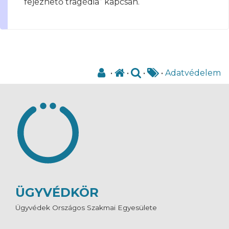
fejezhető tragédia” kapcsán.
•
•
•
•
Adatvédelem
ÜGYVÉDKÖR
Ügyvédek Országos Szakmai Egyesülete