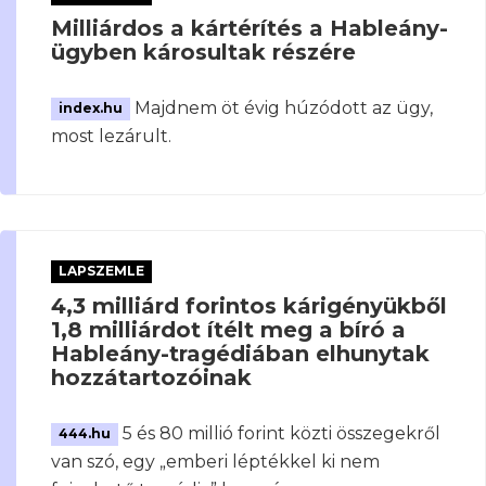
Milliárdos a kártérítés a Hableány-
ügyben károsultak részére
Majdnem öt évig húzódott az ügy,
index.hu
most lezárult.
LAPSZEMLE
4,3 milliárd forintos kárigényükből
1,8 milliárdot ítélt meg a bíró a
Hableány-tragédiában elhunytak
hozzátartozóinak
5 és 80 millió forint közti összegekről
444.hu
van szó, egy „emberi léptékkel ki nem