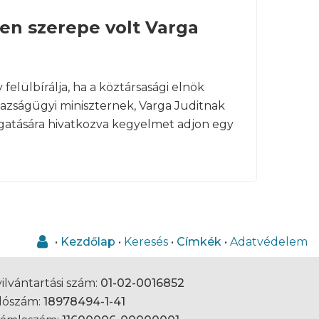
en szerepe volt Varga
elülbírálja, ha a köztársasági elnök
azságügyi miniszternek, Varga Juditnak
ogatására hivatkozva kegyelmet adjon egy
•
Kezdőlap
•
Keresés
•
Címkék
•
Adatvédelem
ilvántartási szám:
01-02-0016852
dószám:
18978494-1-41