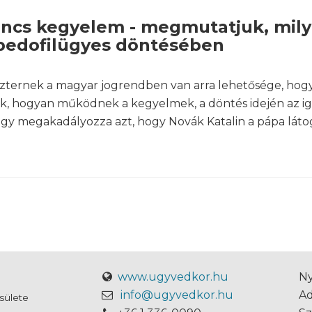
nincs kegyelem - megmutatjuk, mily
 pedofilügyes döntésében
ternek a magyar jogrendben van arra lehetősége, hogy f
k, hogyan működnek a kegyelmek, a döntés idején az ig
hogy megakadályozza azt, hogy Novák Katalin a pápa lát
www.ugyvedkor.hu
Ny
info@ugyvedkor.hu
A
sülete