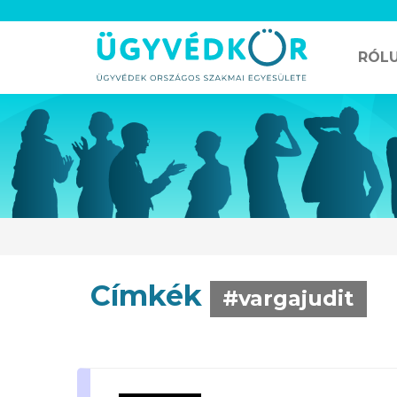
RÓL
Címkék
#vargajudit