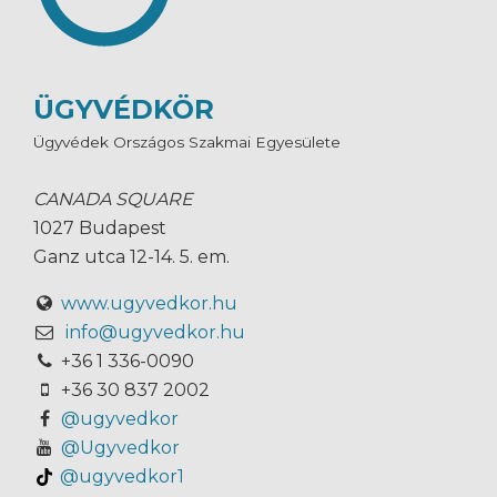
ÜGYVÉDKÖR
Ügyvédek Országos Szakmai Egyesülete
CANADA SQUARE
1027 Budapest
Ganz utca 12-14. 5. em.
www.ugyvedkor.hu
info@ugyvedkor.hu
+36 1 336-0090
+36 30 837 2002
@ugyvedkor
@Ugyvedkor
@ugyvedkor1