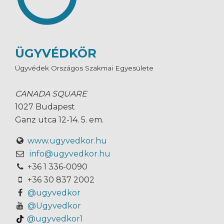
ÜGYVÉDKÖR
Ügyvédek Országos Szakmai Egyesülete
CANADA SQUARE
1027 Budapest
Ganz utca 12-14. 5. em.
www.ugyvedkor.hu
info@ugyvedkor.hu
+36 1 336-0090
+36 30 837 2002
@ugyvedkor
@Ugyvedkor
@ugyvedkor1