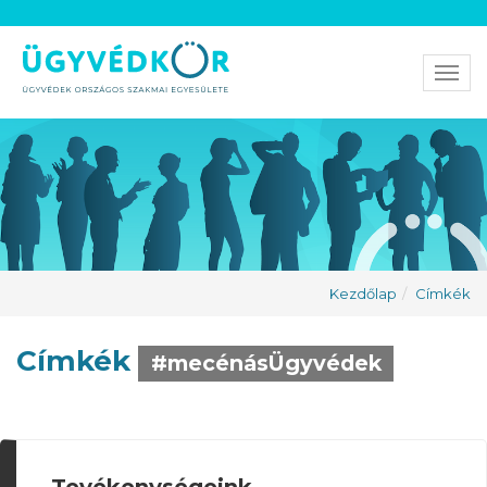
Men
Kezdőlap
Címkék
Címkék
#mecénásÜgyvédek
Tevékenységeink