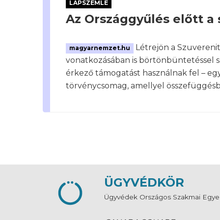
LAPSZEMLE
Az Országgyűlés előtt 
Létrejön a Szuverenit
magyarnemzet.hu
vonatkozásában is börtönbüntetéssel sújt
érkező támogatást használnak fel – egy
törvénycsomag, amellyel összefüggésb
ÜGYVÉDKÖR
Ügyvédek Országos Szakmai Egye