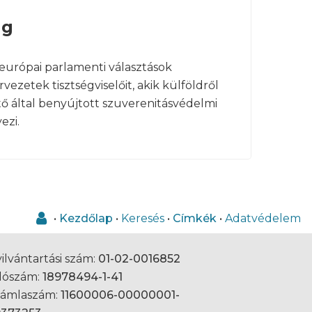
ag
 európai parlamenti választások
vezetek tisztségviselőit, akik külföldről
tő által benyújtott szuverenitásvédelmi
ezi.
•
Kezdőlap
•
Keresés
•
Címkék
•
Adatvédelem
ilvántartási szám:
01-02-0016852
dószám:
18978494-1-41
zámlaszám:
11600006-00000001-