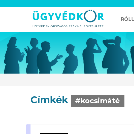
RÓL
Címkék
#kocsimáté