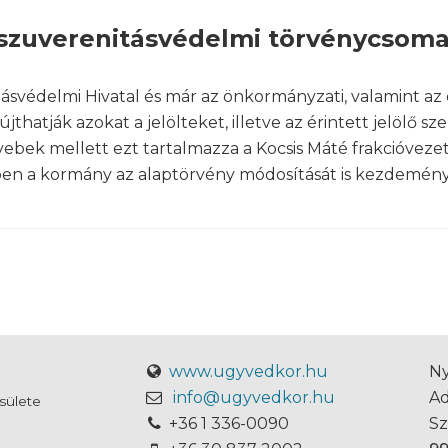
a szuverenitásvédelmi törvénycsom
ásvédelmi Hivatal és már az önkormányzati, valamint az
hatják azokat a jelölteket, illetve az érintett jelölő szer
ebek mellett ezt tartalmazza a Kocsis Máté frakcióveze
en a kormány az alaptörvény módosítását is kezdemény
www.ugyvedkor.hu
Ny
info@ugyvedkor.hu
A
sülete
+36 1 336-0090
S