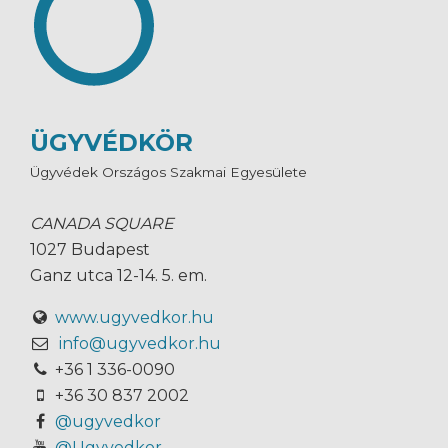
ÜGYVÉDKÖR
Ügyvédek Országos Szakmai Egyesülete
CANADA SQUARE
1027 Budapest
Ganz utca 12-14. 5. em.
www.ugyvedkor.hu
info@ugyvedkor.hu
+36 1 336-0090
+36 30 837 2002
@ugyvedkor
@Ugyvedkor