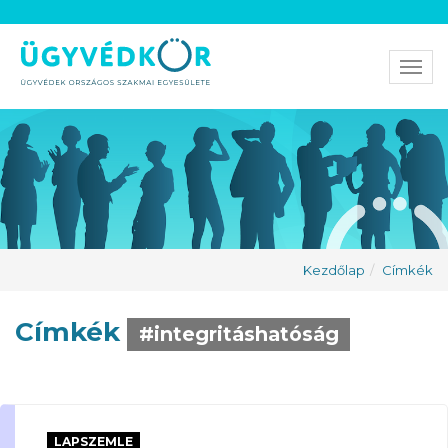
Men
Kezdőlap
Címkék
Címkék
#integritáshatóság
LAPSZEMLE