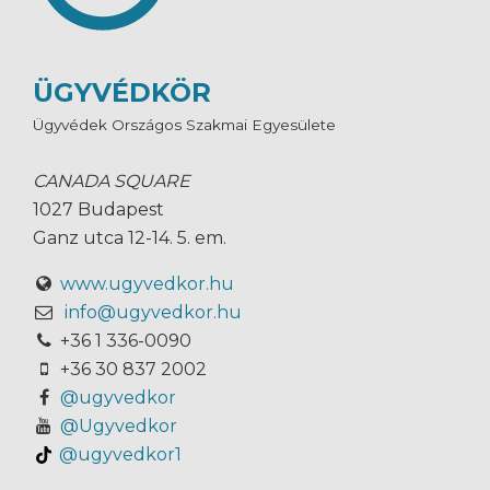
ÜGYVÉDKÖR
Ügyvédek Országos Szakmai Egyesülete
CANADA SQUARE
1027 Budapest
Ganz utca 12-14. 5. em.
www.ugyvedkor.hu
info@ugyvedkor.hu
+36 1 336-0090
+36 30 837 2002
@ugyvedkor
@Ugyvedkor
@ugyvedkor1