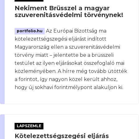
Nekiment Brüsszel a magyar
szuverenitásvédelmi törvénynek!
Az Európai Bizottság ma
portfolio.hu
kötelezettségszegési eljárást indított
Magyarország ellen a szuverenitásvédelmi
törvény miatt – jelentette be a brüsszeli
testület az ilyen eljárásokat összefoglaló mai
közleményében. A hírre még tovább ütötték
a forintot, így nagyon közel került ahhoz,
hogy új sokhavi forintmélypont alakuljon ki.
LAPSZEMLE
Kötelezettségszegési eljárás