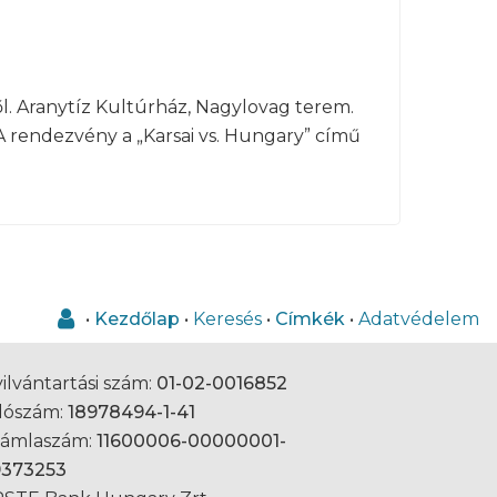
. Aranytíz Kultúrház, Nagylovag terem.
 A rendezvény a „Karsai vs. Hungary” című
•
Kezdőlap
•
Keresés
•
Címkék
•
Adatvédelem
ilvántartási szám:
01-02-0016852
dószám:
18978494-1-41
zámlaszám:
11600006-00000001-
9373253