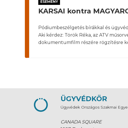
ESEMÉNY
KARSAI kontra MAGYARO
Pódiumbeszélgetés bírákkal és ügyvéde
Aki kérdez: Török Réka, az ATV műsorve
dokumentumfilm részére rögzítésre ke
ÜGYVÉDKÖR
Ügyvédek Országos Szakmai Egye
CANADA SQUARE