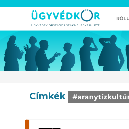
RÓL
Címkék
#aranytízkultú