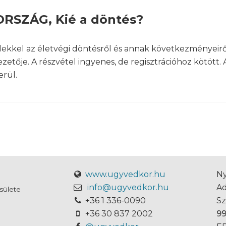
RSZÁG, Kié a döntés?
kkel az életvégi döntésről és annak következményeiről
zetője. A részvétel ingyenes, de regisztrációhoz kötött.
rül.
www.ugyvedkor.hu
Ny
info@ugyvedkor.hu
A
sülete
+36 1 336-0090
S
+36 30 837 2002
9