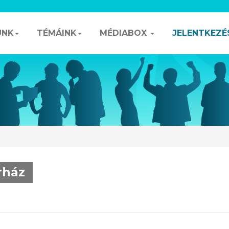
UNK
TÉMÁINK
MÉDIABOX
JELENTKEZÉ
rház