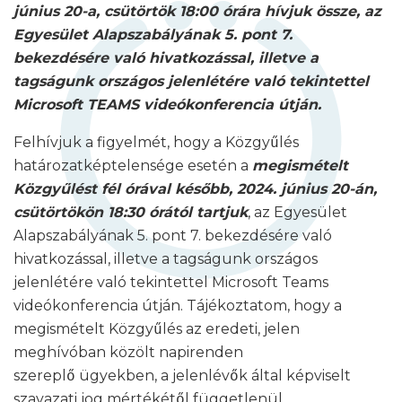
június 20-a, csütörtök 18:00 órára hívjuk össze, az
Egyesület Alapszabályának 5. pont 7.
bekezdésére való hivatkozással, illetve a
tagságunk országos jelenlétére való tekintettel
Microsoft TEAMS videókonferencia útján.
Felhívjuk a figyelmét, hogy a Közgyűlés
határozatképtelensége esetén a
megismételt
Közgy
ű
lést fél órával később, 2024. június 20-án,
csütörtökön 18:30 órától tartjuk
, az Egyesület
Alapszabályának 5. pont 7. bekezdésére való
hivatkozással, illetve a tagságunk országos
jelenlétére való tekintettel Microsoft Teams
videókonferencia útján. Tájékoztatom, hogy a
megismételt Közgyűlés az eredeti, jelen
meghívóban közölt napirenden
szereplő ügyekben, a jelenlévők által képviselt
szavazati jog mértékétől függetlenül