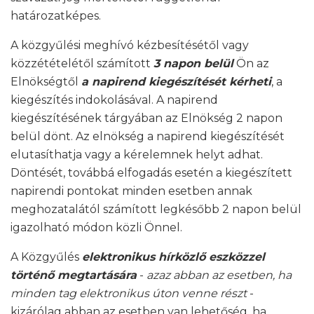
határozatképes.
A közgyűlési meghívó kézbesítésétől vagy
közzétételétől számított
3 napon belül
Ön az
Elnökségtől
a napirend kiegészítését kérheti
, a
kiegészítés indokolásával. A napirend
kiegészítésének tárgyában az Elnökség 2 napon
belül dönt. Az elnökség a napirend kiegészítését
elutasíthatja vagy a kérelemnek helyt adhat.
Döntését, továbbá elfogadás esetén a kiegészített
napirendi pontokat minden esetben annak
meghozatalától számított legkésőbb 2 napon belül
igazolható módon közli Önnel.
A Közgyűlés
elektronikus hírközlő eszközzel
történő megtartására
-
azaz abban az esetben, ha
minden tag elektronikus úton venne részt
-
kizárólag abban az esetben van lehetőség, ha