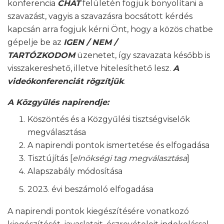
konferencia
CHAT
felületén fogjuk bonyolítani a
szavazást, vagyis a szavazásra bocsátott kérdés
kapcsán arra fogjuk kérni Önt, hogy a közös chatbe
gépelje be az
IGEN / NEM /
TARTÓZKODOM
üzenetet, így szavazata később is
visszakereshető, illetve hitelesíthető lesz.
A
videókonferenciát rögzítjük
.
A Közgyűlés napirendje:
Köszöntés és a Közgyűlési tisztségviselők
megválasztása
A napirendi pontok ismertetése és elfogadása
Tisztújítás [
elnökségi tag megválasztása
]
Alapszabály módosítása
2023. évi beszámoló elfogadása
A napirendi pontok kiegészítésére vonatkozó