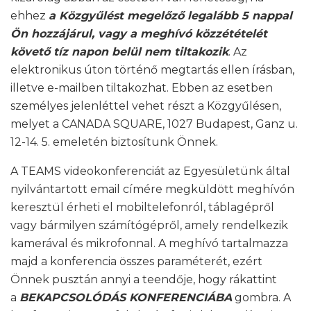
ehhez
a Közgyűlést megelőző legalább 5 nappal
Ön hozzájárul, vagy a meghívó közzétételét
követő tíz napon belül nem tiltakozik
. Az
elektronikus úton történő megtartás ellen írásban,
illetve e-mailben tiltakozhat. Ebben az esetben
személyes jelenléttel vehet részt a Közgyűlésen,
melyet a CANADA SQUARE, 1027 Budapest, Ganz u.
12-14. 5. emeletén biztosítunk Önnek.
A TEAMS videokonferenciát az Egyesületünk által
nyilvántartott email címére megküldött meghívón
keresztül érheti el mobiltelefonról, táblagépről
vagy bármilyen számítógépről, amely rendelkezik
kamerával és mikrofonnal. A meghívó tartalmazza
majd a konferencia összes paraméterét, ezért
Önnek pusztán annyi a teendője, hogy rákattint
a
BEKAPCSOLÓDÁS KONFERENCIÁBA
gombra. A