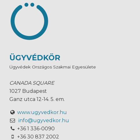
ÜGYVÉDKÖR
Ügyvédek Országos Szakmai Egyesülete
CANADA SQUARE
1027 Budapest
Ganz utca 12-14. 5. em.
www.ugyvedkor.hu
info@ugyvedkor.hu
+36 1 336-0090
+36 30 837 2002