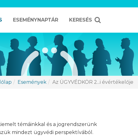
S
ESEMÉNYNAPTÁR
KERESÉS
őlap
Események
Az ÜGYVÉDKÖR 2...i évértékelője
kiemelt témáinkkal és a jogrendszerünk
sszük mindezt ügyvédi perspektívából.