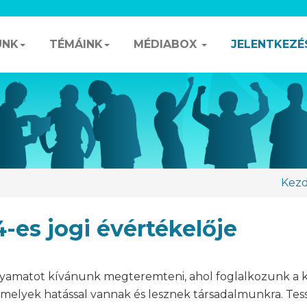
UNK
TÉMÁINK
MÉDIABOX
JELENTKEZÉ
Kezd
s jogi évértékelője
olyamatot kívánunk megteremteni, ahol foglalkozunk a 
amelyek hatással vannak és lesznek társadalmunkra. Te