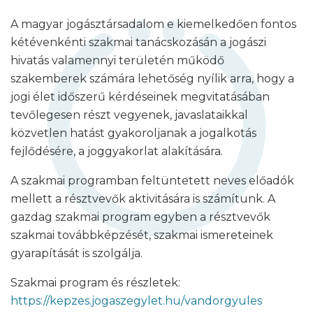
A magyar jogásztársadalom e kiemelkedően fontos
kétévenkénti szakmai tanácskozásán a jogászi
hivatás valamennyi területén működő
szakemberek számára lehetőség nyílik arra, hogy a
jogi élet időszerű kérdéseinek megvitatásában
tevőlegesen részt vegyenek, javaslataikkal
közvetlen hatást gyakoroljanak a jogalkotás
fejlődésére, a joggyakorlat alakítására.
A szakmai programban feltüntetett neves előadók
mellett a résztvevők aktivitására is számítunk. A
gazdag szakmai program egyben a résztvevők
szakmai továbbképzését, szakmai ismereteinek
gyarapítását is szolgálja.
Szakmai program és részletek:
https://kepzes.jogaszegylet.hu/vandorgyules