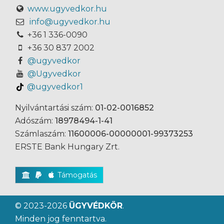
www.ugyvedkor.hu
info@ugyvedkor.hu
+36 1 336-0090
+36 30 837 2002
@ugyvedkor
@Ugyvedkor
@ugyvedkor1
Nyilvántartási szám:
01-02-0016852
Adószám:
18978494-1-41
Számlaszám:
11600006-00000001-99373253
ERSTE Bank Hungary Zrt.
Támogatás
© 2023-2026
ÜGYVÉDKÖR
.
Minden jog fenntartva.