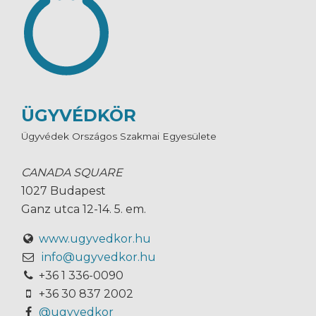
ÜGYVÉDKÖR
Ügyvédek Országos Szakmai Egyesülete
CANADA SQUARE
1027 Budapest
Ganz utca 12-14. 5. em.
www.ugyvedkor.hu
info@ugyvedkor.hu
+36 1 336-0090
+36 30 837 2002
@ugyvedkor