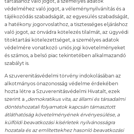
tartásához való jogot, a személyes adatok
védelméhez való jogot, a véleménynyilvánítás és a
tájékozódás szabadságát, az egyesülés szabadságát,
a hatékony jogorvoslathoz, a tisztességes eljáráshoz
való jogot, az önvádra kötelezés tilalmát, az ügyvédi
titoktartási kötelezettséget, a személyes adatok
védelmére vonatkozó uniós jogi követelményeket
és számos, a belső piac tekintetében alkalmazandó
szabályt is.
A szuverenitásvédelmi törvény indokolásában az
alkotmányos önazonosság védelme érdekében
hozta létre a Szuverenitásvédelmi Hivatalt, ezek
szerint a
„demokratikus vita, az állami és társadalmi
döntéshozatali folyamatok kapcsán támasztott
átláthatóság követelményének érvényesülése, a
külföldi beavatkozási kísérletek nyilvánosságra
hozatala és az említettekhez hasonló beavatkozási