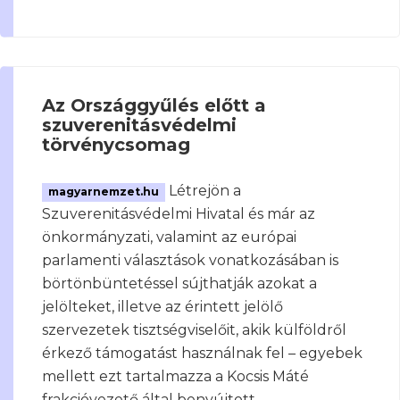
Az Országgyűlés előtt a
szuverenitásvédelmi
törvénycsomag
Létrejön a
magyarnemzet.hu
Szuverenitásvédelmi Hivatal és már az
önkormányzati, valamint az európai
parlamenti választások vonatkozásában is
börtönbüntetéssel sújthatják azokat a
jelölteket, illetve az érintett jelölő
szervezetek tisztségviselőit, akik külföldről
érkező támogatást használnak fel – egyebek
mellett ezt tartalmazza a Kocsis Máté
frakcióvezető által benyújtott