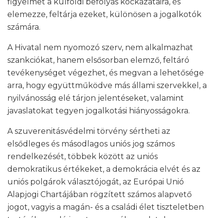
figyelmet a külföldi befolyás kockázataira, és
elemezze, feltárja ezeket, különösen a jogalkotók
számára.
A Hivatal nem nyomozó szerv, nem alkalmazhat
szankciókat, hanem elsősorban elemző, feltáró
tevékenységet végezhet, és megvan a lehetősége
arra, hogy együttműködve más állami szervekkel, a
nyilvánosság elé tárjon jelentéseket, valamint
javaslatokat tegyen jogalkotási hiányosságokra.
A szuverenitásvédelmi törvény sértheti az
elsődleges és másodlagos uniós jog számos
rendelkezését, többek között az uniós
demokratikus értékeket, a demokrácia elvét és az
uniós polgárok választójogát, az Európai Unió
Alapjogi Chartájában rögzített számos alapvető
jogot, vagyis a magán- és a családi élet tiszteletben