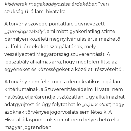
kísérletek megakadályozása érdekében”
van
szükség új állami hivatalra.
A törvény szövege pontatlan, úgynevezett
„gumijogszabály”
, ami miatt gyakorlatilag szinte
bármilyen közéleti megnyilvánulás értelmezhető
külföldi érdekeket szolgálatának, mely
veszélyezteti Magyarország szuverenitását. A
jogszabály alkalmas arra, hogy megfélemlítse az
egyéneket és közösségeket a közéleti részvételtől.
A törvény nem felel meg a demokratikus jogállam
kritériumainak, a Szuverenitásvédelmi Hivatal nem
hatóság, eljárásrendje tisztázatlan, úgy alkalmazhat
adatgyűjtést és úgy folytathat le
„eljárásokat”
, hogy
azoknak törvényes jogorvoslata sem létezik. A
Hivatal álláspontunk szerint nem helyezhető el a
magyar jogrendben.