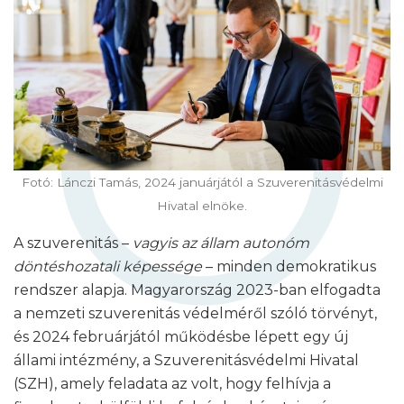
Fotó: Lánczi Tamás, 2024 januárjától a Szuverenitásvédelmi
Hivatal elnöke.
A szuverenitás –
vagyis az állam autonóm
döntéshozatali képessége
– minden demokratikus
rendszer alapja. Magyarország 2023-ban elfogadta
a nemzeti szuverenitás védelméről szóló törvényt,
és 2024 februárjától működésbe lépett egy új
állami intézmény, a Szuverenitásvédelmi Hivatal
(SZH), amely feladata az volt, hogy felhívja a