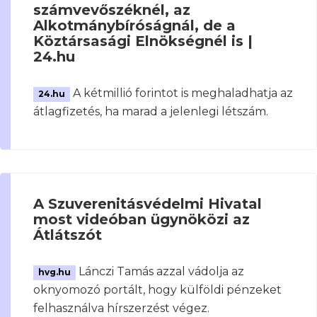
számvevőszéknél, az
Alkotmánybíróságnál, de a
Köztársasági Elnökségnél is |
24.hu
A kétmillió forintot is meghaladhatja az
24.hu
átlagfizetés, ha marad a jelenlegi létszám.
A Szuverenitásvédelmi Hivatal
most videóban ügynöközi az
Átlátszót
Lánczi Tamás azzal vádolja az
hvg.hu
oknyomozó portált, hogy külföldi pénzeket
felhasználva hírszerzést végez.