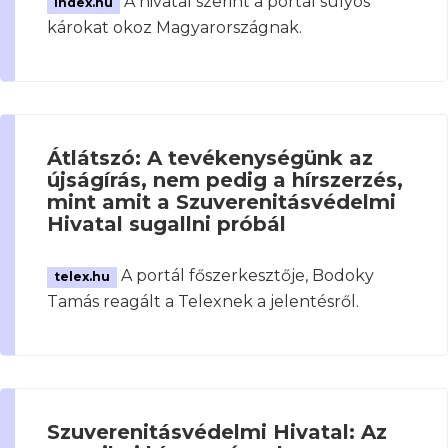
A hivatal szerint a portál súlyos
index.hu
károkat okoz Magyarországnak.
Átlátszó: A tevékenységünk az
újságírás, nem pedig a hírszerzés,
mint amit a Szuverenitásvédelmi
Hivatal sugallni próbál
A portál főszerkesztője, Bodoky
telex.hu
Tamás reagált a Telexnek a jelentésről.
Szuverenitásvédelmi Hivatal: Az