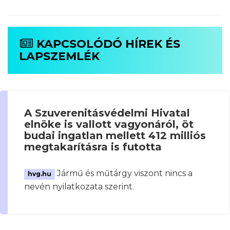
KAPCSOLÓDÓ HÍREK ÉS
LAPSZEMLÉK
A Szuverenitásvédelmi Hivatal
elnöke is vallott vagyonáról, öt
budai ingatlan mellett 412 milliós
megtakarításra is futotta
Jármű és műtárgy viszont nincs a
hvg.hu
nevén nyilatkozata szerint.