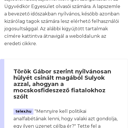
Ügyvédkör Egyesület olvasói számára. A lapszemle
a bevezető időszakban nyílvános, később azonban
kizárólag tagok számára lesz elérhető felhasználói
jogosultsággal. Az alábbi kigyűjtött tartalmak
címére kattintva átnavigál a weboldalunk az
eredeti cikkre.
Török Gábor szerint nyilvánosan
hülyét csinált magából Sulyok
azzal, ahogyan a
mocskosfideszező fiatalokhoz
szólt
"Mennyire kell politikai
telex.hu
analfabétának lenni, hogy valaki azt gondolja,
egy ilyen üzenet célba ér?" Tette fel a