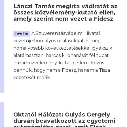
Lánczi Tamás megírta vádiratát az
összes közvélemény-kutató ellen,
amely szerint nem vezet a Fidesz
A Szuverenitásvédelmi Hivatal
hvg.hu
vezetője homályos utalásokkal és még
homályosabb következtetésekkel igyekszik
alátámasztani harcos kirohanását fél tucat
hazai közvélemény-kutató ellen - közös
bennük, hogy nem a Fidesz, hanem a Tisza
vezetését mérik.
Oktatói Hálózat: Gulyás Gergely
durván beavatkozott az egyetemi
autonómiába azzal, amit Fleck