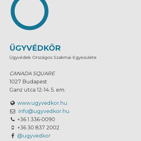
ÜGYVÉDKÖR
Ügyvédek Országos Szakmai Egyesülete
CANADA SQUARE
1027 Budapest
Ganz utca 12-14. 5. em.
www.ugyvedkor.hu
info@ugyvedkor.hu
+36 1 336-0090
+36 30 837 2002
@ugyvedkor