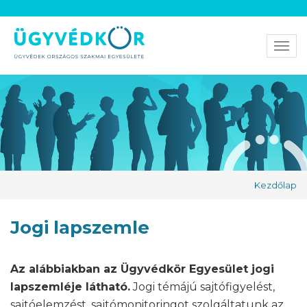
Men
Kezdőlap
Jogi lapszemle
Az alábbiakban az Ügyvédkör Egyesület jogi
lapszemléje látható.
Jogi témájú sajtófigyelést,
sajtóelemzést, sajtómonitoringot szolgáltatunk az