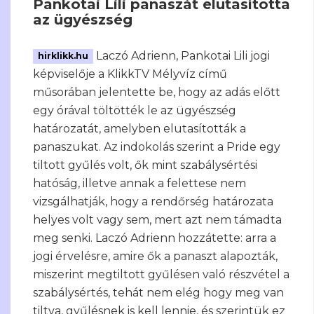
Pankotai Lili panaszát elutasította
az ügyészség
Laczó Adrienn, Pankotai Lili jogi
hirklikk.hu
képviselője a KlikkTV Mélyvíz című
műsorában jelentette be, hogy az adás előtt
egy órával töltötték le az ügyészség
határozatát, amelyben elutasították a
panaszukat. Az indokolás szerint a Pride egy
tiltott gyűlés volt, ők mint szabálysértési
hatóság, illetve annak a felettese nem
vizsgálhatják, hogy a rendőrség határozata
helyes volt vagy sem, mert azt nem támadta
meg senki. Laczó Adrienn hozzátette: arra a
jogi érvelésre, amire ők a panaszt alapozták,
miszerint megtiltott gyűlésen való részvétel a
szabálysértés, tehát nem elég hogy meg van
tiltva, gyűlésnek is kell lennie, és szerintük ez