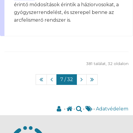
érintő módosítások érintik a háziorvosokat, a
gyógyszerrendelést, és szerepel benne az
arcfelismerő rendszer is.
381 találat, 32 oldalon
7
/ 32
•
•
•
•
Adatvédelem