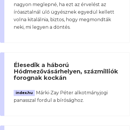
nagyon meglepné, ha ezt az érvelést az
íróasztalnál ülő ügyésznek egyedül kellett
volna kitalálnia, biztos, hogy megmondták
neki, mi legyen a döntés.
Élesedik a háború
Hódmezővásárhelyen, százmilliók
forognak kockán
Márki-Zay Péter alkotmányjogi
index.hu
panasszal fordul a bírósághoz.