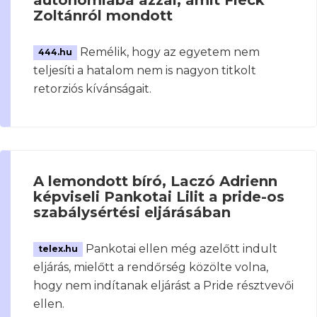
Zoltánról mondott
Remélik, hogy az egyetem nem
444.hu
teljesíti a hatalom nem is nagyon titkolt
retorziós kívánságait.
A lemondott bíró, Laczó Adrienn
képviseli Pankotai Lilit a pride-os
szabálysértési eljárásában
Pankotai ellen még azelőtt indult
telex.hu
eljárás, mielőtt a rendőrség közölte volna,
hogy nem indítanak eljárást a Pride résztvevői
ellen.