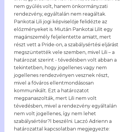
nem gyűlés volt, hanem önkormányzati
rendezvény, egyáltalán nem reagáltak.
Pankotai Lili jogi képviselője felidézte az
előzményeket is. Miután Pankotai Lilit egy
magánszemély feljelentette amiatt, mert
részt vett a Pride-on, a szabálysértési eljárást
megszüntették vele szemben, mivel Lili – a
határozat szerint - tévedésben volt abban a
tekintetben, hogy jogellenes vagy nem
jogellenes rendezvényen vesznek részt,
mivel a főváros ellentmondásosan
kommunikált. Ezt a határozatot
megpanaszolták, mert Lili nem volt
tévedésben, mivel a rendezvény egyáltalán
nem volt jogellenes, így nem lehet
szabálysértésr?l beszélni. Laczó Adrienn a
határozattal kapcsolatban megjegyezte: