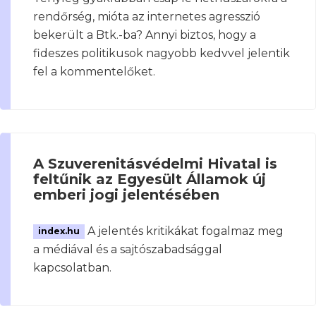
rendőrség, mióta az internetes agresszió
bekerült a Btk.-ba? Annyi biztos, hogy a
fideszes politikusok nagyobb kedvvel jelentik
fel a kommentelőket.
A Szuverenitásvédelmi Hivatal is
feltűnik az Egyesült Államok új
emberi jogi jelentésében
A jelentés kritikákat fogalmaz meg
index.hu
a médiával és a sajtószabadsággal
kapcsolatban.