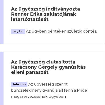
Az ügyészség indítványozta
Renner Erika zaklatójának
letartóztatását
Az ügyben pénteken születik döntés.
hvg.hu
Az ügyészség elutasította
Karácsony Gergely gyanúsítás
elleni panaszát
Az ügyészség szerint
telex.hu
bűncselekmény gyanúja áll fenn a Pride
megszervezésének ügyében.