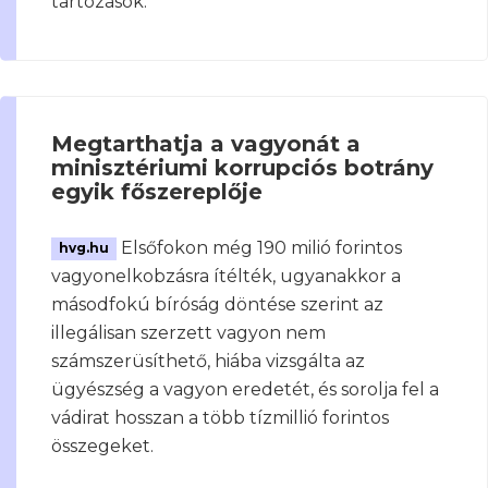
tartozások.
Megtarthatja a vagyonát a
minisztériumi korrupciós botrány
egyik főszereplője
Elsőfokon még 190 milió forintos
hvg.hu
vagyonelkobzásra ítélték, ugyanakkor a
másodfokú bíróság döntése szerint az
illegálisan szerzett vagyon nem
számszerüsíthető, hiába vizsgálta az
ügyészség a vagyon eredetét, és sorolja fel a
vádirat hosszan a több tízmillió forintos
összegeket.