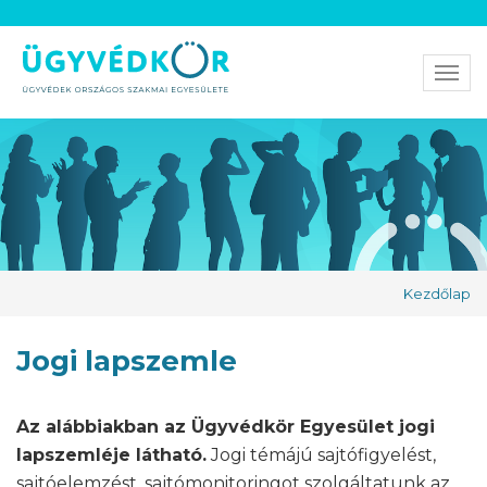
Men
Kezdőlap
Jogi lapszemle
Az alábbiakban az Ügyvédkör Egyesület jogi
lapszemléje látható.
Jogi témájú sajtófigyelést,
sajtóelemzést, sajtómonitoringot szolgáltatunk az