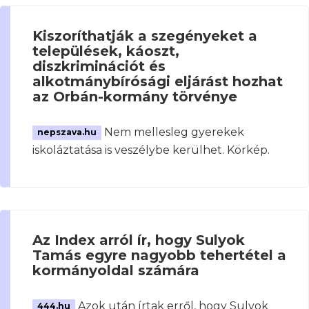
Kiszoríthatják a szegényeket a
települések, káoszt,
diszkriminációt és
alkotmánybírósági eljárást hozhat
az Orbán-kormány törvénye
Nem mellesleg gyerekek
nepszava.hu
iskoláztatása is veszélybe kerülhet. Körkép.
Az Index arról ír, hogy Sulyok
Tamás egyre nagyobb tehertétel a
kormányoldal számára
Azok után írtak erről, hogy Sulyok
444.hu