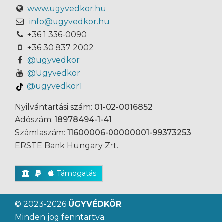
www.ugyvedkor.hu
info@ugyvedkor.hu
+36 1 336-0090
+36 30 837 2002
@ugyvedkor
@Ugyvedkor
@ugyvedkor1
Nyilvántartási szám:
01-02-0016852
Adószám:
18978494-1-41
Számlaszám:
11600006-00000001-99373253
ERSTE Bank Hungary Zrt.
Támogatás
© 2023-2026
ÜGYVÉDKÖR
.
Minden jog fenntartva.