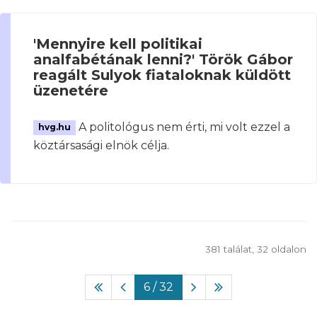
'Mennyire kell politikai
analfabétának lenni?' Török Gábor
reagált Sulyok fiataloknak küldött
üzenetére
A politológus nem érti, mi volt ezzel a
hvg.hu
köztársasági elnök célja.
381 találat, 32 oldalon
6
/ 32