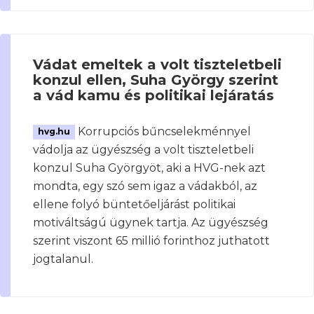
Vádat emeltek a volt tiszteletbeli
konzul ellen, Suha György szerint
a vád kamu és politikai lejáratás
Korrupciós bűncselekménnyel
hvg.hu
vádolja az ügyészség a volt tiszteletbeli
konzul Suha Györgyöt, aki a HVG-nek azt
mondta, egy szó sem igaz a vádakból, az
ellene folyó büntetőeljárást politikai
motiváltságú ügynek tartja. Az ügyészség
szerint viszont 65 millió forinthoz juthatott
jogtalanul.