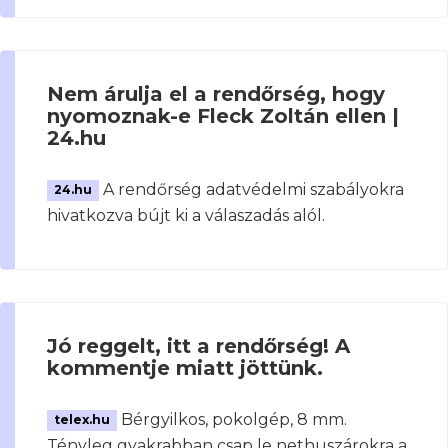
Nem árulja el a rendőrség, hogy
nyomoznak-e Fleck Zoltán ellen |
24.hu
A rendőrség adatvédelmi szabályokra
24.hu
hivatkozva bújt ki a válaszadás alól.
Jó reggelt, itt a rendőrség! A
kommentje miatt jöttünk.
Bérgyilkos, pokolgép, 8 mm.
telex.hu
Tényleg gyakrabban csap le nethuszárokra a